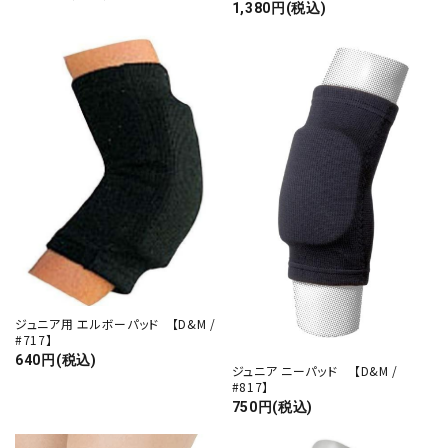
1,380円(税込)
ジュニア用 エルボーパッド 【D&M /
#717】
640円(税込)
ジュニア ニーパッド 【D&M /
close
#817】
750円(税込)
キーワード