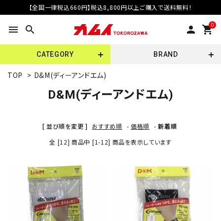
【全国一律税込660円】税込8,800円以上ご購入で送料無料！
0
menu
search
person
shopping_cart
CATEGORY
BRAND
TOP
>
D&M(ディーアンドエム)
D&M(ディーアンドエム)
[ 並び順を変更 ]
おすすめ順
-
価格順
-
新着順
全 [12] 商品中 [1-12] 商品を表示しています