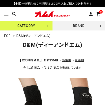
【全国一律税込660円】税込8,800円以上ご購入で送料無料！
0
menu
search
person
shopping_cart
CATEGORY
BRAND
TOP
>
D&M(ディーアンドエム)
D&M(ディーアンドエム)
[ 並び順を変更 ]
おすすめ順
-
価格順
-
新着順
全 [12] 商品中 [1-12] 商品を表示しています