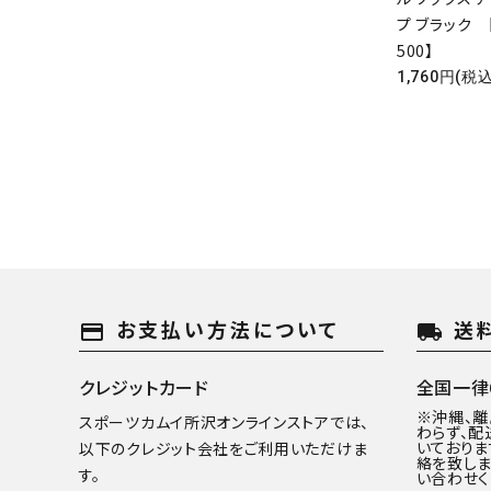
プ ブラック 【
500】
1,760円(税込
お支払い方法について
送
payment
local_shipping
クレジットカード
全国一律6
※沖縄、
スポーツカムイ所沢オンラインストアでは、
わらず、配
いておりま
以下のクレジット会社をご利用いただけま
絡を致しま
す。
い合わせく