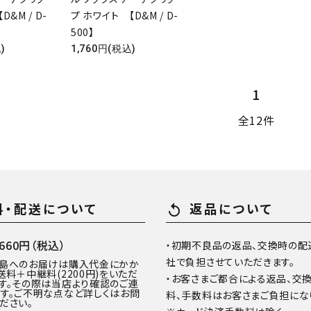
D&M / D-
プ ホワイト 【D&M / D-
500】
)
1,760円(税込)
1
全12件
料・配送について
返品について
replay
60円（税込）
・初期不良品の返品、交換時の配
社で負担させていただきます。
離島へのお届けは購入代金にかか
送料＋中継料(2200円)をいただ
・お客さまご都合による返品、交
す。その際は当店より確認のご連
す。ご不明な点など詳しくはお問
料、手数料はお客さまご負担にな
ださい。