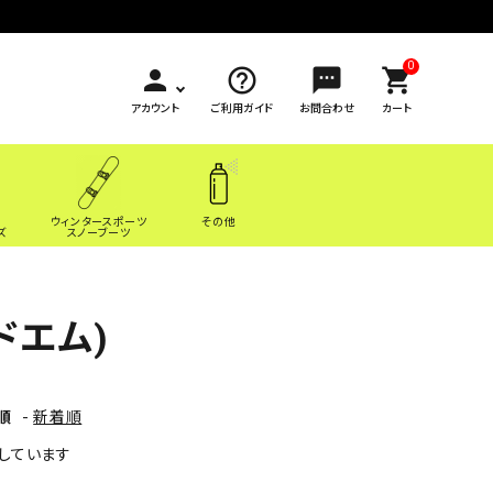
0
person
help_outline
sms
shopping_cart
アカウント
ご利用ガイド
お問合わせ
カート
ウィンタースポーツ
その他
ズ
スノーブーツ
ドエム)
順
-
新着順
表示しています