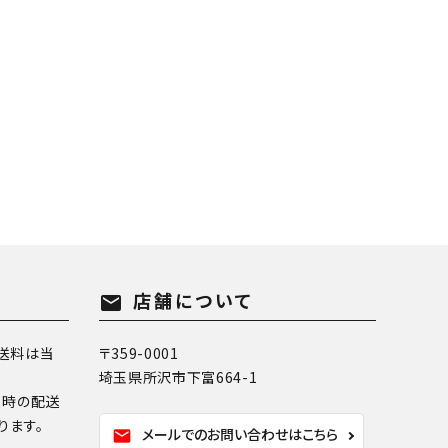
店舗について
mail
送料は当
〒359-0001
埼玉県所沢市下富664-1
換時の配送
ります。
メールでのお問い合わせはこちら
mail