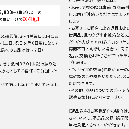
※カード決済手数料は除く
・返品、交換の際は事前に(商品
8,800
円（税込）以上の
日以内)ご連絡いただきますよう
送料無料
お買い上げで
します。
・お客さまご都合による返品およ
使用品、且つタグや化粧箱など、
文確認後、2～4営業日以内にお
だいた状態であればご対応いたし
。（土日、祝日を除く日数になりま
再販不可と判断した場合は、商
離島へのお届けは～７日）
返品、交換をお断りさせていただ
ざいます。
引き手数料３３０円、銀行振り込
・色、サイズの交換(価格が同一の
は原則としてお客様にご負担いた
庫確認のご連絡をいただくと、ス
対応できます。
すべて商品代金に含まれて表示し
・その他、商品についてのご不明
。
認等お気軽にお問合せ下さい。
【返品送料】お客様都合の場合は
さい。ただし、不良品交換、誤品
当社負担とさせていただきます。