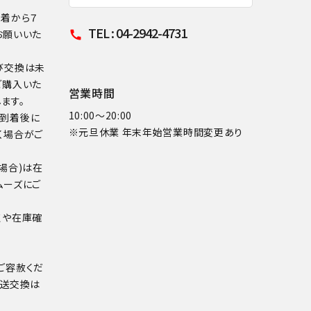
到着から７
TEL : 04-2942-4731
お願いいた
call
び交換は未
ご購入いた
営業時間
ます。
10:00～20:00
品到着後に
※元旦休業 年末年始営業時間変更あり
く場合がご
場合)は在
ムーズにご
点や在庫確
ご容赦くだ
配送交換は