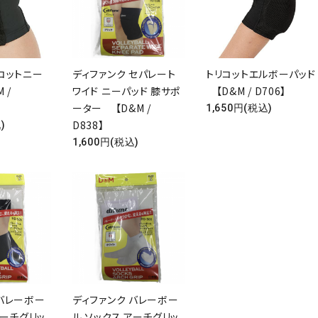
コットニー
ディファンク セパレート
トリコットエルボーパッド
 /
ワイド ニーパッド 膝サポ
【D&M / D706】
ーター 【D&M /
1,650円(税込)
D838】
)
ード
1,600円(税込)
リー
検索する
 バレーボー
ディファンク バレーボー
アーチグリッ
ル ソックス アーチグリッ