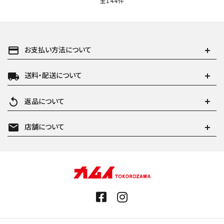
全144件
payment
お支払い方法について
local_shipping
送料・配送について
replay
返品について
mail
店舗について