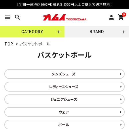
【全国一律税込660円】税込8,800円以上ご購入で送料無料！
0
menu
search
person
shopping_cart
CATEGORY
BRAND
TOP
>
バスケットボール
バスケットボール
メンズシューズ
レディースシューズ
ジュニアシューズ
ウェア
ボール