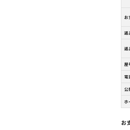
お
返
返
屋
電
公
ホ
お