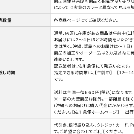
商品画像は実際の商品と相違がないよう注
によっては実際のカラーと異なって見える場
売数量
各商品ページにてご確認ください。
通常、店頭に在庫がある商品は午前中(11
お届けには２～４日ほどお時間をいただきま
休は除く。沖縄、離島へのお届けは～７日)
商品の加工やオーダー品は２カ月以内に発
連絡いたします。
配送業者は、佐川急便にて発送いたます。
渡し時期
指定できる時間帯は、【午前中】 【12～14時
です。
送料は全国一律６６０円(税込)になります
※一部の大型商品は除外。一部離島を除く
(沖縄へのお届けは購入代金にかかわらず
ください。
【佐川急便ホームページ】
出荷は
代引き、銀行振り込み、クレジットカード、Pay
す。ご希望に合わせてご利用ください。