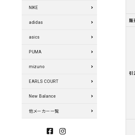
NIKE
販
adidas
asics
PUMA
mizuno
引
EARLS COURT
New Balance
他メーカー一覧