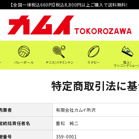
【全国一律税込660円】税込8,800円以上ご購入で送料無料！
ト
バレーボール
テニス/バドミントン
ラグビー
陸上/
ランニングシュー
特定商取引法に基
売業者
有限会社カムイ所沢
営統括責任者名
重松 純二
便番号
359-0001