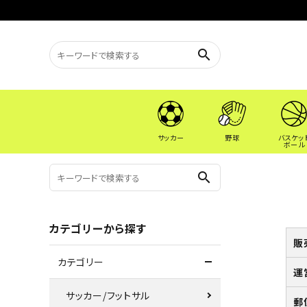
search
サッカー
野球
バスケッ
ボール
search
カテゴリーから探す
販
カテゴリー
運
サッカー/フットサル
郵