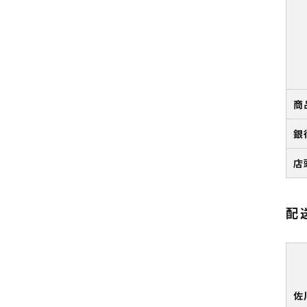
商
銀
店
配
佐