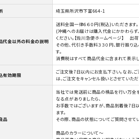
所
埼玉県所沢市下富664-1
送料全国一律６６０円(税込)いただきます
(沖縄へのお届けは購入代金にかかわらず
ください。
【佐川急便ホームページ】
出荷は
品代金以外の料金の説明
その他、代引き手数料３３０円、銀行振り
す。
消費税はすべて商品代金に含まれて表示し
ご注文後7日以内にお支払下さい。なお、
込有効期限
は、ご注文をキャンセル扱いとさせていただ
当社では発送前に商品の検品を行い万全を
なる点がありましたら、
お手数ではございますが、商品到着後7日
ます。
良品
その際、商品の状態についてご質問させてい
商品のカラーについて～