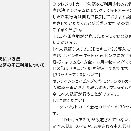
※クレジットカード決済をご利用されるお
当店決済システムにより、クレジットカード
した詐欺行為は自動で検知しております。
をさせていただくことがございます。その際
ご了承ください。
また、不正利用が発覚した場合、必要な処
いただきます。
【本人認証システム、3Dセキュア2.0導入に
当店は、インターネットショッピングにおけ
支払い方法
客様により安心・安全にお買い物いただけ
決済の不正利用について
ビス「3Dセキュア2.0」を導入しております。
【3Dセキュア2.0について】
オンラインショッピングの際にクレジットカ
人確認を求められた場合のみ、ワンタイム
全に本人認証が行うことができます。
【ご注意ください】
・クレジットカード会社のサイトで「3Dセ
す。
・「3Dセキュア2.0」が設定されていない
※本人認証の方法や、表示される本人認証