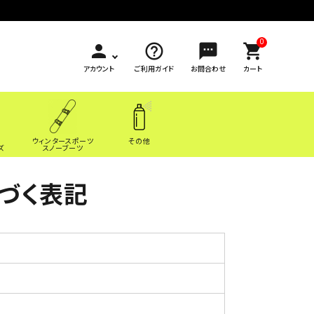
0
person
help_outline
sms
shopping_cart
アカウント
ご利用ガイド
お問合わせ
カート
ウィンタースポーツ
その他
ズ
スノーブーツ
づく表記