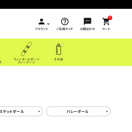
0
person
help_outline
sms
shopping_cart
アカウント
ご利用ガイド
お問合わせ
カート
ウィンタースポーツ
その他
ズ
スノーブーツ
スケットボール
バレーボール