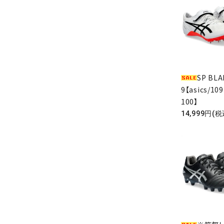
SP BLA
9【asics/10
100】
14,999円(税