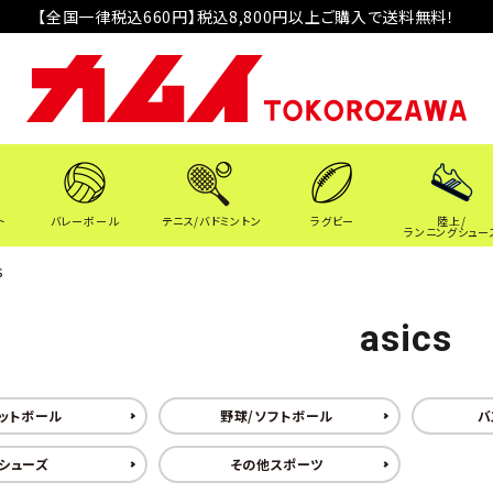
【全国一律税込660円】税込8,800円以上ご購入で送料無料！
ト
バレーボール
テニス/バドミントン
ラグビー
陸上/
ランニングシュー
s
asics
ットボール
野球/ソフトボール
バ
シューズ
その他スポーツ