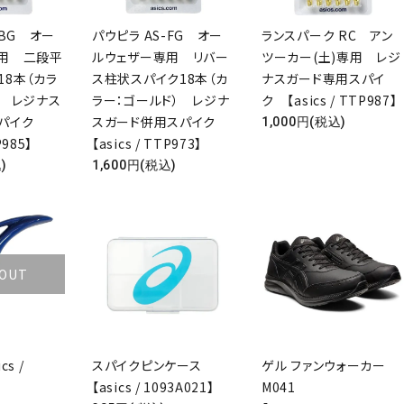
-BG オー
パウピラ AS-FG オー
ランスパーク RC アン
用 二段平
ルウェザー専用 リバー
ツーカー(土)専用 レジ
18本（カラ
ス柱状スパイク18本（カ
ナスガード専用スパイ
） レジナス
ラー：ゴールド） レジナ
ク 【asics / TTP987】
スパイク
スガード併用スパイク
1,000円(税込)
P985】
【asics / TTP973】
)
1,600円(税込)
 OUT
s /
スパイクピンケース
ゲル ファンウォーカー
【asics / 1093A021】
M041