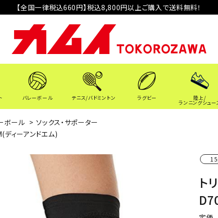
【全国一律税込660円】税込8,800円以上ご購入で送料無料！
ト
バレーボール
テニス/バドミントン
ラグビー
陸上/
ランニングシュー
ーボール
>
ソックス・サポーター
M(ディーアンドエム)
15
ト
D7
定価