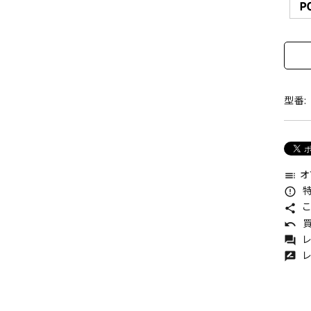
型番:
オ
toc
特
error_outline
こ
share
買
undo
レ
forum
レ
rate_review