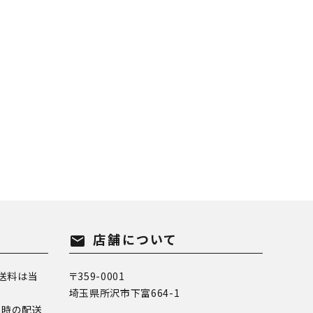
店舗について
mail
送料は当
〒359-0001
埼玉県所沢市下富664-1
換時の配送