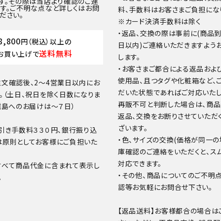
す。その際は当店より確認のご連
す。ご不明な点など詳しくはお問
料、手数料はお客さまご負担にな
ださい。
※カード決済手数料は除く
・返品、交換の際は事前に(商品
8,800
円（税込）以上の
日以内)ご連絡いただきますよう
送料無料
お買い上げで
します。
・お客さまご都合による返品およ
使用品、且つタグや化粧箱など、
文確認後、2～4営業日以内にお
だいた状態であればご対応いたし
。（土日、祝日を除く日数になりま
再販不可と判断した場合は、商
離島へのお届けは～７日）
返品、交換をお断りさせていただ
ざいます。
引き手数料３３０円、銀行振り込
・色、サイズの交換(価格が同一の
は原則としてお客様にご負担いた
庫確認のご連絡をいただくと、ス
対応できます。
すべて商品代金に含まれて表示し
・その他、商品についてのご不明
。
認等お気軽にお問合せ下さい。
【返品送料】お客様都合の場合は