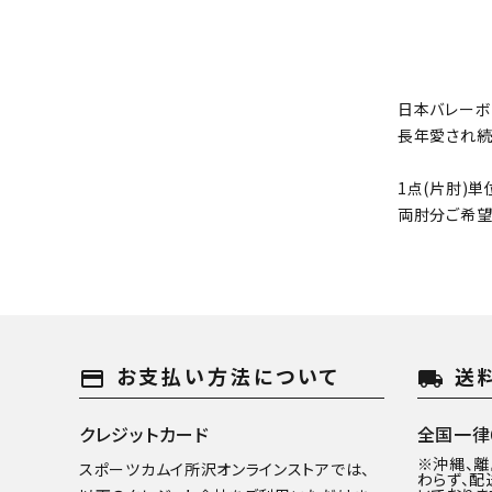
日本バレーボ
長年愛され続
1点(片肘)
両肘分ご希望
お支払い方法について
送
payment
local_shipping
クレジットカード
全国一律6
※沖縄、
スポーツカムイ所沢オンラインストアでは、
わらず、配