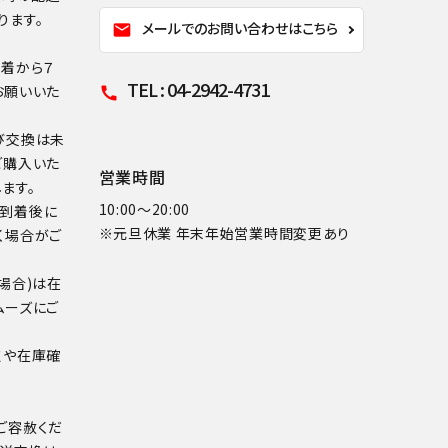
ります。
メールでのお問い合わせはこちら
mail
到着から７
TEL : 04-2942-4731
お願いいた
call
び交換は未
ご購入いた
営業時間
ます。
10:00～20:00
品到着後に
※元旦休業 年末年始営業時間変更あり
く場合がご
場合)は在
ムーズにご
点や在庫確
ご容赦くだ