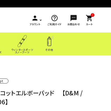
0
person
help_outline
sms
shopping_cart
アカウント
ご利用ガイド
お問合わせ
カート
ウィンタースポーツ
その他
ズ
スノーブーツ
pt
リコットエルボーパッド 【D&M /
06】