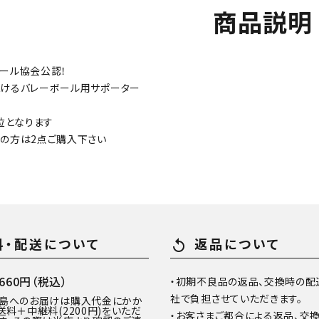
商品説明
ール協会公認！
けるバレーボール用サポーター
単位となります
の方は2点ご購入下さい
料・配送について
返品について
replay
60円（税込）
・初期不良品の返品、交換時の配
社で負担させていただきます。
離島へのお届けは購入代金にかか
送料＋中継料(2200円)をいただ
・お客さまご都合による返品、交