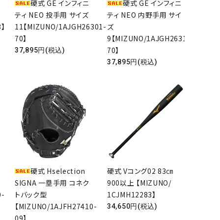
硬式 GE インフィニ
硬式 GE インフィニ
ティ NEO 投手用 サイズ
ティ NEO 内野手用 サイ
3】
11【MIZUNO/1AJGH26301-
ズ
70】
9【MIZUNO/1AJGH26313-
70】
37,895円(税込)
37,895円(税込)
硬式 Hselection
硬式 Vコング02 83㎝
SIGNA 一塁手用 コネク
900以上 【MIZUNO/
0-
トバック型
1CJMH12283】
【MIZUNO/1AJFH27410-
34,650円(税込)
09】