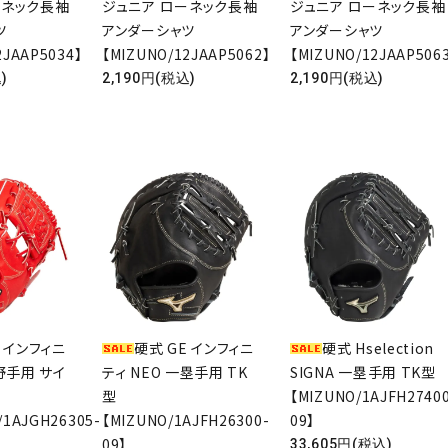
ーネック長袖
ジュニア ローネック長袖
ジュニア ローネック長袖
ャツ
アンダーシャツ
アンダーシャツ
2JAAP5034】
【MIZUNO/12JAAP5062】
【MIZUNO/12JAAP506
)
2,190円(税込)
2,190円(税込)
E インフィニ
硬式 GE インフィニ
硬式 Hselection
内野手用 サイ
ティ NEO 一塁手用 TK
SIGNA 一塁手用 TK型
型
【MIZUNO/1AJFH2740
/1AJGH26305-
【MIZUNO/1AJFH26300-
09】
09】
33,605円(税込)