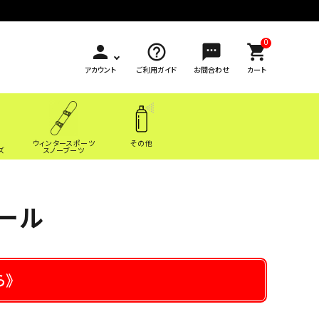
0
person
help_outline
sms
shopping_cart
アカウント
ご利用ガイド
お問合わせ
カート
ウィンタースポーツ
その他
ズ
スノーブーツ
ール
ら》