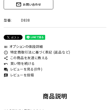
mail_outline
お問い合わせ
型番:
D838
オプションの値段詳細
toc
特定商取引法に基づく表記 (返品など)
error_outline
この商品を友達に教える
share
買い物を続ける
undo
レビューを見る(0件)
forum
レビューを投稿
rate_review
商品説明