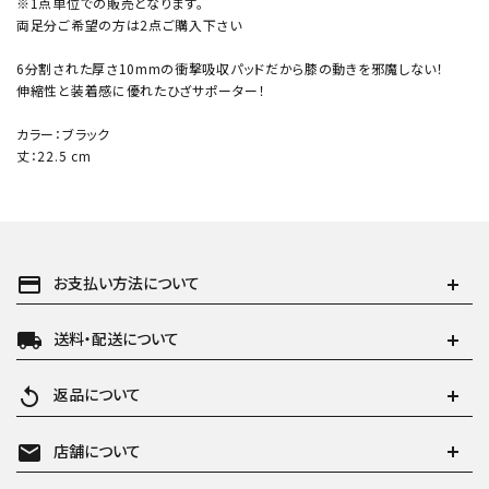
※1点単位での販売となります。
両足分ご希望の方は2点ご購入下さい
6分割された厚さ10mmの衝撃吸収パッドだから膝の動きを邪魔しない！
伸縮性と装着感に優れたひざサポーター！
カラー：ブラック
丈：22.5 cm
payment
お支払い方法について
local_shipping
送料・配送について
replay
返品について
mail
店舗について