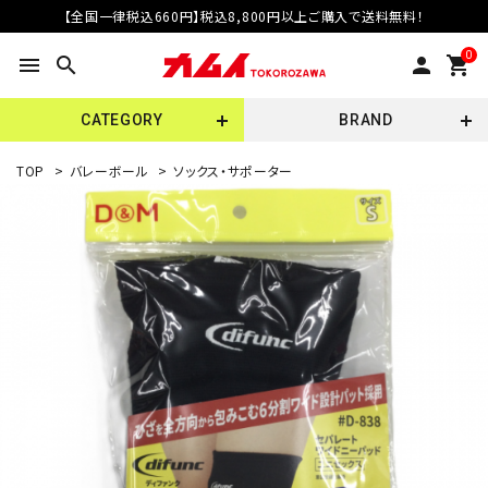
【全国一律税込660円】税込8,800円以上ご購入で送料無料！
0
menu
search
person
shopping_cart
CATEGORY
BRAND
TOP
>
バレーボール
>
ソックス・サポーター