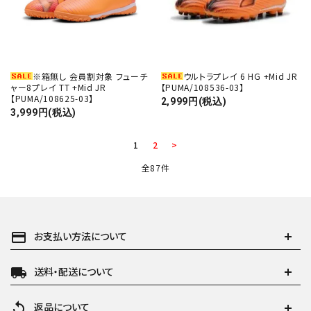
※箱無し 会員割対象 フューチ
ウルトラプレイ 6 HG +Mid JR
ャー8プレイ TT +Mid JR
【PUMA/108536-03】
【PUMA/108625-03】
2,999円(税込)
3,999円(税込)
1
2
>
全87件
payment
お支払い方法について
local_shipping
送料・配送について
replay
返品について