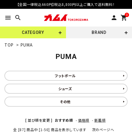
【全国一律税込660円】税込8,800円以上ご購入で送料無料！
0
menu
search
person
shopping_cart
CATEGORY
BRAND
TOP
>
PUMA
PUMA
フットボール
シューズ
その他
[ 並び順を変更 ]
おすすめ順
-
価格順
-
新着順
全 [87] 商品中 [1-50] 商品を表示しています
次のページへ