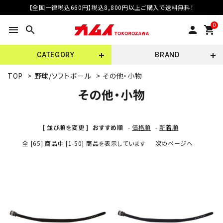
【全国一律税込660円】税込8,800円以上ご購入で送料無料！
0
menu
search
person
shopping_cart
CATEGORY
BRAND
TOP
>
野球/ソフトボール
>
その他・小物
その他・小物
[ 並び順を変更 ]
おすすめ順
-
価格順
-
新着順
全 [65] 商品中 [1-50] 商品を表示しています
次のページへ