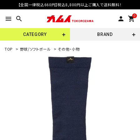
【全国一律税込660円】税込8,800円以上ご購入で送料無料！
0
menu
search
person
shopping_cart
CATEGORY
BRAND
TOP
>
野球/ソフトボール
>
その他・小物