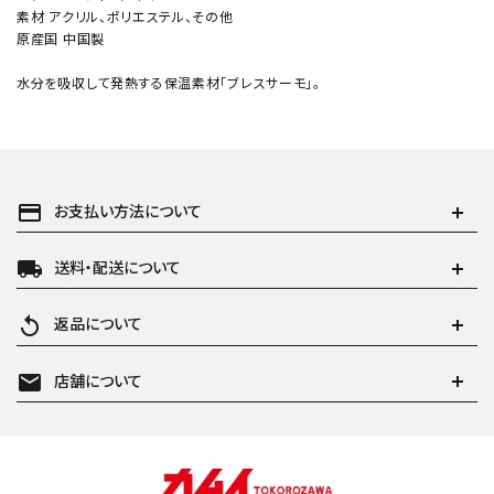
素材 アクリル、ポリエステル、その他
原産国 中国製
水分を吸収して発熱する保温素材「ブレスサーモ」。
payment
お支払い方法について
local_shipping
送料・配送について
replay
返品について
mail
店舗について