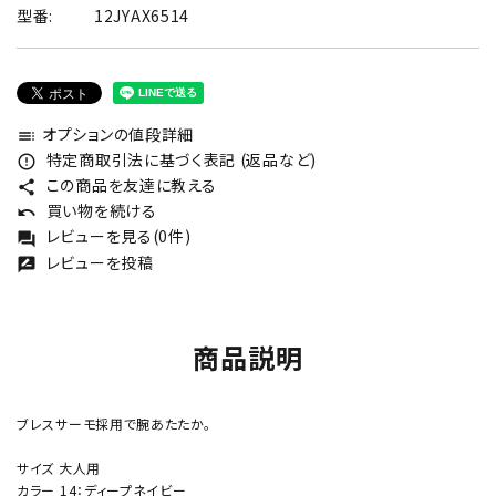
型番:
12JYAX6514
オプションの値段詳細
toc
特定商取引法に基づく表記 (返品など)
error_outline
この商品を友達に教える
share
買い物を続ける
undo
レビューを見る(0件)
forum
レビューを投稿
rate_review
商品説明
ブレスサーモ採用で腕あたたか。
サイズ 大人用
カラー 14：ディープネイビー