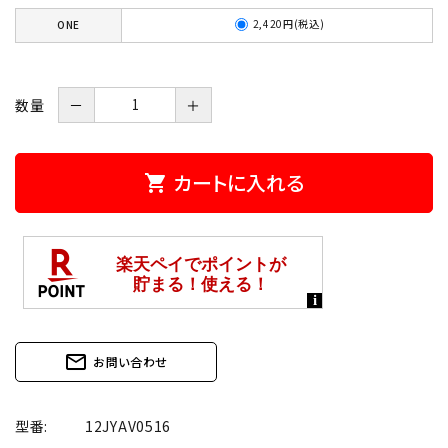
2,420円(税込)
ONE
数量
－
＋
カートに入れる
shopping_cart
mail_outline
お問い合わせ
型番:
12JYAV0516