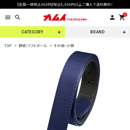
【全国一律税込660円】税込8,800円以上ご購入で送料無料！
0
menu
search
person
shopping_cart
CATEGORY
BRAND
TOP
>
野球/ソフトボール
>
その他・小物