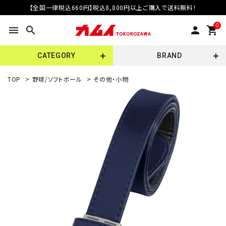
【全国一律税込660円】税込8,800円以上ご購入で送料無料！
0
menu
search
person
shopping_cart
CATEGORY
BRAND
TOP
>
野球/ソフトボール
>
その他・小物