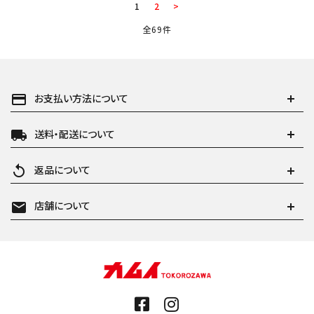
1
2
>
全69件
payment
お支払い方法について
local_shipping
送料・配送について
replay
返品について
mail
店舗について