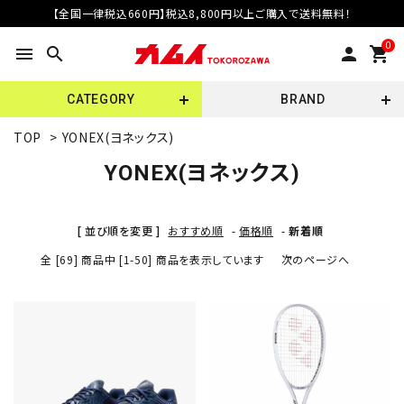
【全国一律税込660円】税込8,800円以上ご購入で送料無料！
0
menu
search
person
shopping_cart
CATEGORY
BRAND
TOP
>
YONEX(ヨネックス)
YONEX(ヨネックス)
[ 並び順を変更 ]
おすすめ順
-
価格順
-
新着順
全 [69] 商品中 [1-50] 商品を表示しています
次のページへ