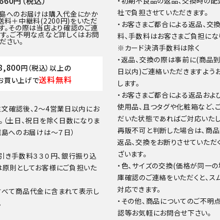
60円（税込）
・初期不良品の返品、交換時の配
社で負担させていただきます。
離島へのお届けは購入代金にかか
送料＋中継料(2200円)をいただ
・お客さまご都合による返品、交
す。その際は当店より確認のご連
す。ご不明な点など詳しくはお問
料、手数料はお客さまご負担にな
ださい。
※カード決済手数料は除く
・返品、交換の際は事前に(商品
8,800
円（税込）以上の
日以内)ご連絡いただきますよう
送料無料
お買い上げで
します。
・お客さまご都合による返品およ
使用品、且つタグや化粧箱など、
文確認後、2～4営業日以内にお
だいた状態であればご対応いたし
。（土日、祝日を除く日数になりま
再販不可と判断した場合は、商
離島へのお届けは～７日）
返品、交換をお断りさせていただ
ざいます。
引き手数料３３０円、銀行振り込
・色、サイズの交換(価格が同一の
は原則としてお客様にご負担いた
庫確認のご連絡をいただくと、ス
対応できます。
すべて商品代金に含まれて表示し
・その他、商品についてのご不明
。
認等お気軽にお問合せ下さい。