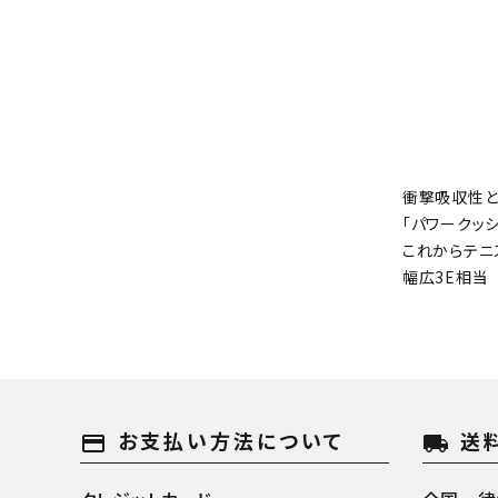
衝撃吸収性と
「パワークッシ
これからテニ
幅広3E相当
お支払い方法について
送
payment
local_shipping