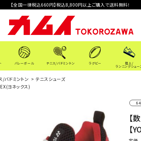
【全国一律税込660円】税込8,800円以上ご購入で送料無料！
ト
バレーボール
テニス/バドミントン
ラグビー
陸上/
ランニングシュー
ス/バドミントン
>
テニスシューズ
NEX(ヨネックス)
64
【数
【Y
定価