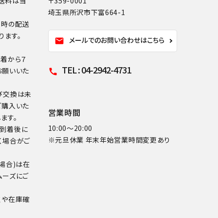
送料は当
〒359-0001
埼玉県所沢市下富664-1
換時の配送
ります。
メールでのお問い合わせはこちら
mail
到着から７
TEL : 04-2942-4731
お願いいた
call
び交換は未
ご購入いた
営業時間
ます。
10:00～20:00
品到着後に
※元旦休業 年末年始営業時間変更あり
く場合がご
場合)は在
ムーズにご
点や在庫確