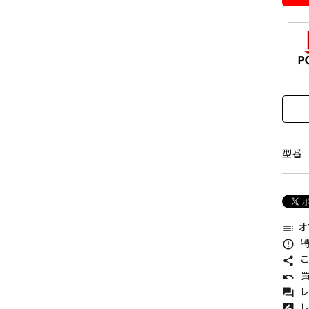
型番:
オ
toc
特
error_outline
こ
share
買
undo
レ
forum
レ
rate_review