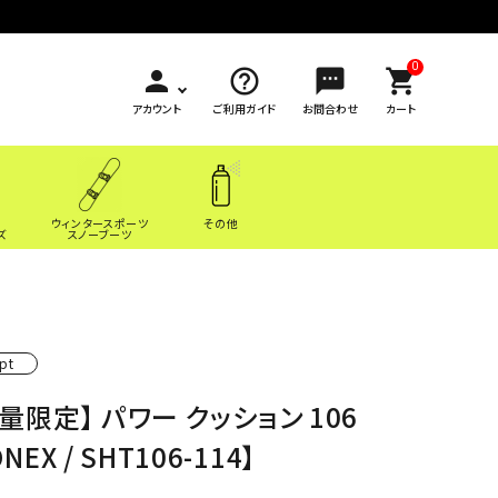
0
person
help_outline
sms
shopping_cart
アカウント
ご利用ガイド
お問合わせ
カート
ウィンタースポーツ
その他
ズ
スノーブーツ
pt
量限定】 パワー クッション 106
ONEX / SHT106-114】