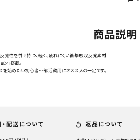
商品説明
反発性を併せ持つ、軽く、疲れにくい衝撃吸収反発素材
ョン」搭載。
スを始めたい初心者～部活動用にオススメの一足です。
料・配送について
返品について
replay