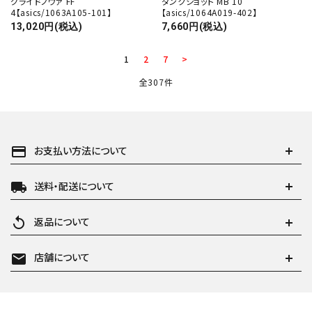
グライドノヴァ FF
ダンクショット MB 10
4【asics/1063A105-101】
【asics/1064A019-402】
13,020円(税込)
7,660円(税込)
1
2
7
>
全307件
payment
お支払い方法について
local_shipping
送料・配送について
replay
返品について
mail
店舗について