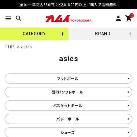
【全国一律税込660円】税込8,800円以上ご購入で送料無料！
0
menu
search
person
shopping_cart
CATEGORY
BRAND
TOP
>
asics
asics
フットボール
野球/ソフトボール
バスケットボール
バレーボール
シューズ