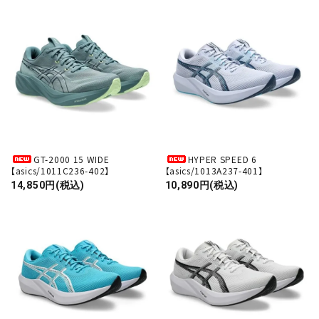
GT-2000 15 WIDE
HYPER SPEED 6
【asics/1011C236-402】
【asics/1013A237-401】
14,850円(税込)
10,890円(税込)