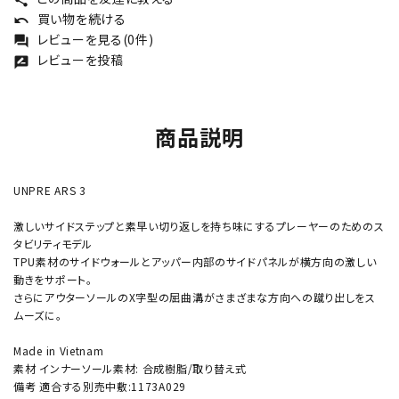
買い物を続ける
undo
レビューを見る(0件)
forum
レビューを投稿
rate_review
商品説明
UNPRE ARS 3
激しいサイドステップと素早い切り返しを持ち味にするプレーヤーのためのス
タビリティモデル
TPU素材のサイドウォールとアッパー内部のサイドパネルが横方向の激しい
動きをサポート。
さらにアウターソールのX字型の屈曲溝がさまざまな方向への蹴り出しをス
ムーズに。
Made in Vietnam
素材 インナーソール素材: 合成樹脂/取り替え式
備考 適合する別売中敷:1173A029