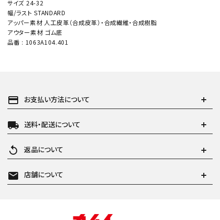
サイズ 24-32
幅/ラスト STANDARD
アッパー素材 人工皮革（合成皮革）・合成繊維・合成樹脂
アウター素材 ゴム底
品番 : 1063A104.401
payment
お支払い方法について
local_shipping
送料・配送について
replay
返品について
mail
店舗について