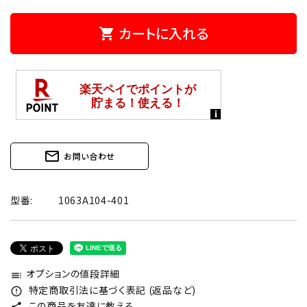
カートに入れる
shopping_cart
mail_outline
お問い合わせ
型番:
1063A104-401
オプションの値段詳細
toc
特定商取引法に基づく表記 (返品など)
error_outline
この商品を友達に教える
share