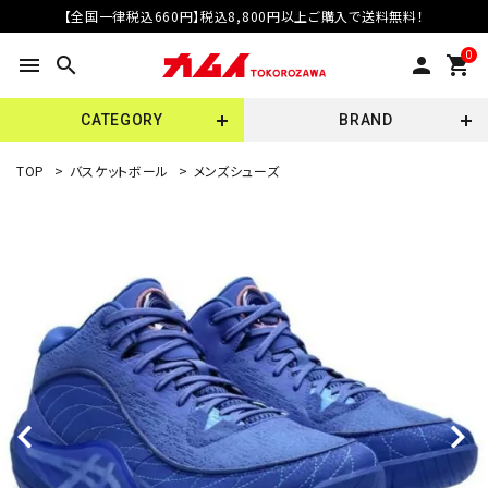
【全国一律税込660円】税込8,800円以上ご購入で送料無料！
0
menu
search
person
shopping_cart
CATEGORY
BRAND
TOP
>
バスケットボール
>
メンズシューズ