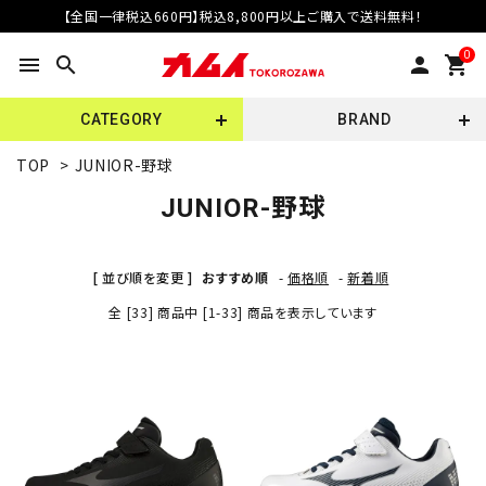
【全国一律税込660円】税込8,800円以上ご購入で送料無料！
0
menu
search
person
shopping_cart
CATEGORY
BRAND
TOP
>
JUNIOR-野球
JUNIOR-野球
[ 並び順を変更 ]
おすすめ順
-
価格順
-
新着順
全 [33] 商品中 [1-33] 商品を表示しています