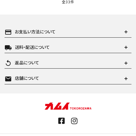
全33件
payment
お支払い方法について
local_shipping
送料・配送について
replay
返品について
mail
店舗について