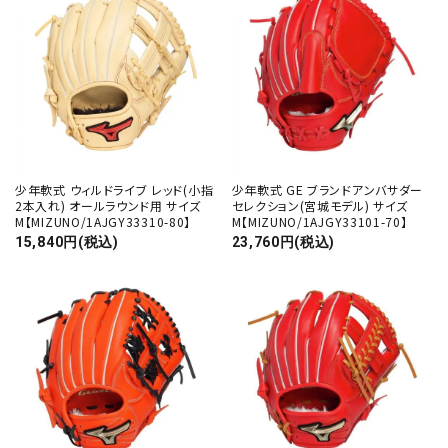
close
少年軟式 ウィルドライブ レッド(小指
少年軟式 GE ブランドアンバサダー
2本入れ) オールラウンド用 サイズ
セレクション(宮城モデル) サイズ
M【MIZUNO/1AJGY33310-80】
M【MIZUNO/1AJGY33101-70】
キーワード
15,840円(税込)
23,760円(税込)
カテゴリー
検索する