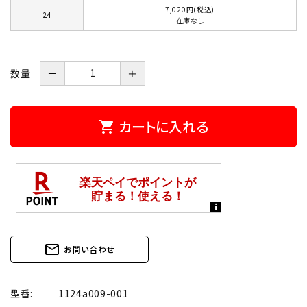
7,020円(税込)
24
在庫なし
数量
－
＋
カートに入れる
shopping_cart
mail_outline
お問い合わせ
型番:
1124a009-001