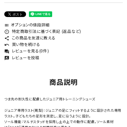
オプションの値段詳細
toc
特定商取引法に基づく表記 (返品など)
error_outline
この商品を友達に教える
share
買い物を続ける
undo
レビューを見る(0件)
forum
レビューを投稿
rate_review
商品説明
つま先の耐久性に配慮したジュニア用トレーニングシューズ
ジュニア専用ラスト(靴型)：ジュニアの足にフィットするように設計された専用
ラスト。子どもたちの足形を測定し、足に沿うように設計。
ソール機能：マルチスタッドを採用し土の上での動作に配慮。ソール素材