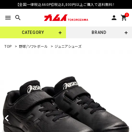
【全国一律税込660円】税込8,800円以上ご購入で送料無料！
0
menu
search
person
shopping_cart
CATEGORY
BRAND
TOP
>
野球/ソフトボール
>
ジュニアシューズ