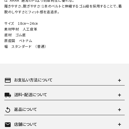
は”AHAR”通常のPUより耐摩耗性に優れる。
履きやすさ、脱ぎやすさ：1本のベルトと伸縮するゴム紐を採用することで、着
脱のしやすさとフィット感を追追求。
サイズ 18㎝〜24㎝
素材甲材 人工皮革
底材 ゴム底
原産国 ベトナム
幅 スタンダード （普通）
payment
お支払い方法について
local_shipping
送料・配送について
replay
返品について
mail
店舗について