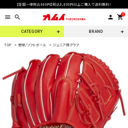
【全国一律税込660円】税込8,800円以上ご購入で送料無料！
0
menu
search
person
shopping_cart
CATEGORY
BRAND
TOP
>
野球/ソフトボール
>
ジュニア用グラブ