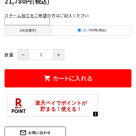
21,780円(税込)
スチーム加工をご希望の方はご記入ください:
21,780円(税込)
LH(右投げ)
数量
－
＋
カートに入れる
shopping_cart
mail_outline
お問い合わせ