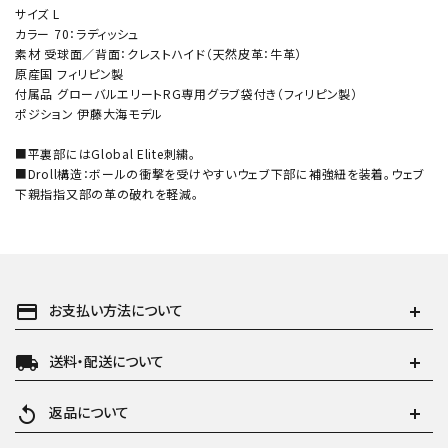
サイズ L
カラー 70：ラディッシュ
素材 受球面／背面：クレストハイド（天然皮革：牛革）
原産国 フィリピン製
付属品 グローバルエリートRG専用グラブ袋付き（フィリピン製）
ポジション 伊藤大海モデル
■平裏部にはGlobal Elite刺繍。
■Droll構造：ボールの衝撃を受けやすいウェブ下部に補強紐を装着。ウェブ
下親指指又部の革の破れを軽減。
payment
お支払い方法について
local_shipping
送料・配送について
replay
返品について