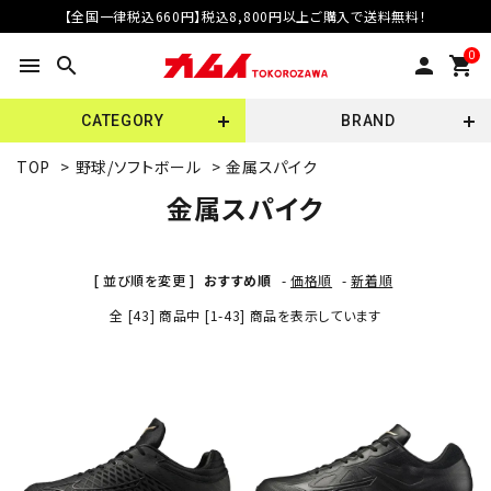
【全国一律税込660円】税込8,800円以上ご購入で送料無料！
0
menu
search
person
shopping_cart
CATEGORY
BRAND
TOP
>
野球/ソフトボール
>
金属スパイク
金属スパイク
[ 並び順を変更 ]
おすすめ順
-
価格順
-
新着順
全 [43] 商品中 [1-43] 商品を表示しています