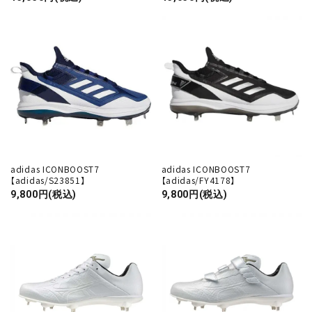
adidas ICONBOOST7
adidas ICONBOOST7
【adidas/S23851】
【adidas/FY4178】
9,800円(税込)
9,800円(税込)
close
キーワード