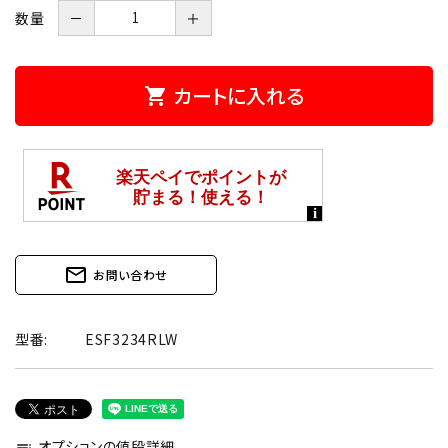
数量
－
＋
カートに入れる
shopping_cart
mail_outline
お問い合わせ
型番:
ESF3234RLW
オプションの値段詳細
toc