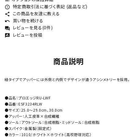
特定商取引法に基づく表記 (返品など)
error_outline
この商品を友達に教える
share
買い物を続ける
undo
レビューを見る(0件)
forum
レビューを投稿
rate_review
商品説明
紐タイプでアッパーには外側と内側でデザインが違うアシンメトリーを採用。
●品名：プロエッジRU-LWF
●品番：ESF3234RLW
●サイズ：25.0～29.0cm、30.0cm
●アッパー：人工皮革×合成繊維
●ソール：アウトソール：合成樹脂・ミッドソール：合成樹脂
●スパイク：金属製（固定式）
●カラー：1010/ホワイト×ホワイト（高校野球対応）