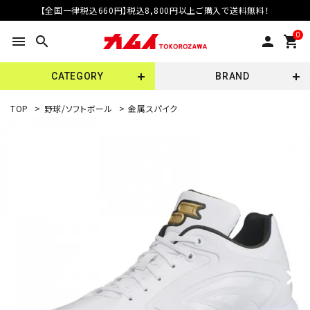
【全国一律税込660円】税込8,800円以上ご購入で送料無料！
0
menu
search
person
shopping_cart
CATEGORY
BRAND
TOP
>
野球/ソフトボール
>
金属スパイク