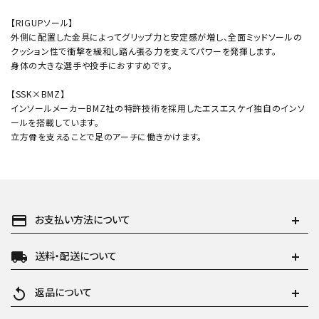
【RIGUPソール】
外側に配置した金具によってグリップ力と安定感が増し、全面ミッドソールの
クッション性で衝撃を緩和し踏ん張る力を支えてパワーを発揮します。
身体の大きな選手や投手におすすめです。
【SSK×BMZ】
インソールメーカーBMZ社の特許技術を採用したエスエスケイ独自のインソ
ールを搭載しています。
立方骨を支えることで足のアーチに働きかけます。
payment
お支払い方法について
local_shipping
送料・配送について
replay
返品について