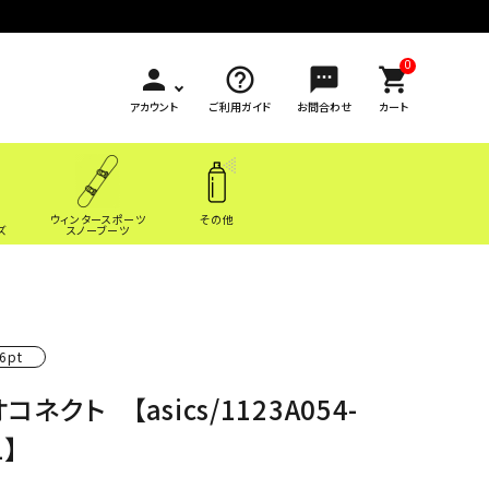
0
person
help_outline
sms
shopping_cart
アカウント
ご利用ガイド
お問合わせ
カート
ウィンタースポーツ
その他
ズ
スノーブーツ
6pt
コネクト 【asics/1123A054-
1】