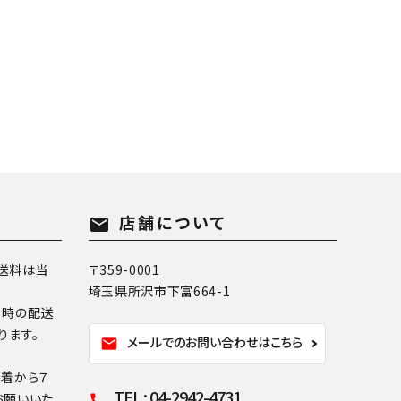
店舗について
mail
送料は当
〒359-0001
埼玉県所沢市下富664-1
換時の配送
ります。
メールでのお問い合わせはこちら
mail
到着から７
TEL : 04-2942-4731
お願いいた
call