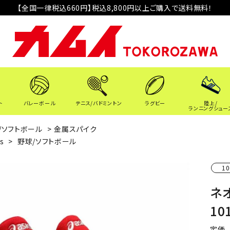
【全国一律税込660円】税込8,800円以上ご購入で送料無料！
ト
バレーボール
テニス/バドミントン
ラグビー
陸上/
ランニングシュー
/ソフトボール
>
金属スパイク
cs
>
野球/ソフトボール
10
ネオ
10
定価