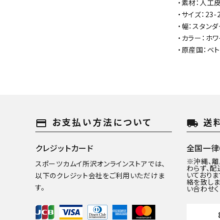
・素材：人工
・サイズ：23-
・幅：スタンダ
・カラー：ホワ
・原産国：ベ
お支払い方法について
送
payment
local_shipping
クレジットカード
全国一律6
※沖縄、
スポーツカムイ所沢オンラインストアでは、
わらず、配
いておりま
以下のクレジット会社をご利用いただけま
絡を致しま
す。
い合わせく