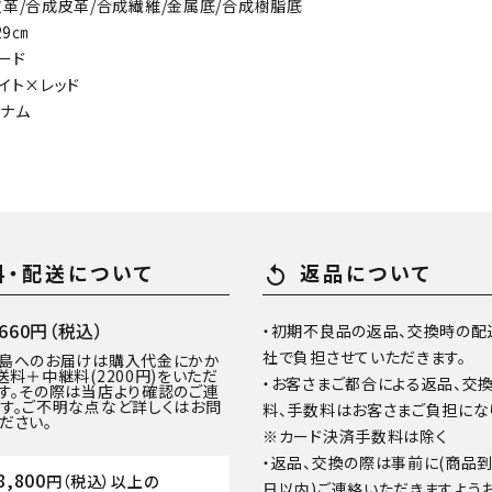
皮革/合成皮革/合成繊維/金属底/合成樹脂底
29㎝
ード
イト×レッド
トナム
料・配送について
返品について
replay
60円（税込）
・初期不良品の返品、交換時の配
社で負担させていただきます。
離島へのお届けは購入代金にかか
送料＋中継料(2200円)をいただ
・お客さまご都合による返品、交
す。その際は当店より確認のご連
す。ご不明な点など詳しくはお問
料、手数料はお客さまご負担にな
ださい。
※カード決済手数料は除く
・返品、交換の際は事前に(商品
8,800
円（税込）以上の
日以内)ご連絡いただきますよう