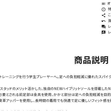
オ
toc
特
error_outline
こ
share
買
undo
レ
forum
レ
rate_review
商品説明
トレーニングを行う学生プレーヤーへ。足への負担軽減に優れたスパイク
スタッドのメリット活かした、独自のNEWハイブリットソールを搭載したNEO
必要とされる前足部は金具を使用、かかと部分は足への負担軽減を目的
皮革アッパーを使用し、長時間の着用でも快適で足に優しいフィット感を