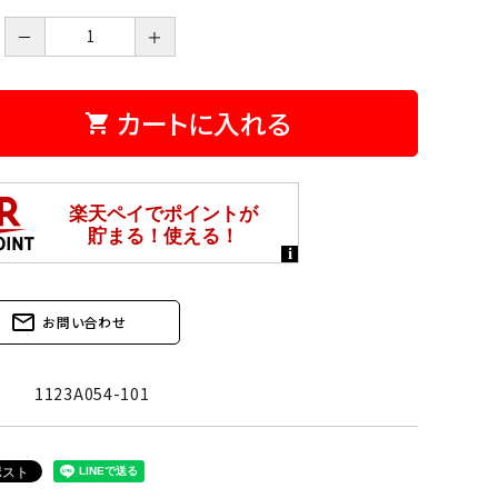
－
＋
カートに入れる
shopping_cart
mail_outline
お問い合わせ
1123A054-101