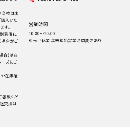
び交換は未
ご購入いた
営業時間
ます。
10:00～20:00
品到着後に
※元旦休業 年末年始営業時間変更あり
く場合がご
場合)は在
ムーズにご
点や在庫確
ご容赦くだ
配送交換は