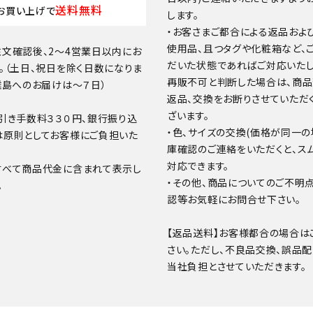
送料無料
お買い上げで
します。
・お客さまご都合による返品およ
使用品、且つタグや化粧箱など、
文確認後、2～4営業日以内にお
だいた状態であればご対応いたし
。（土日、祝日を除く日数になりま
再販不可と判断した場合は、商
離島へのお届けは～７日）
返品、交換をお断りさせていただ
ざいます。
引き手数料３３０円、銀行振り込
・色、サイズの交換(価格が同一の
は原則としてお客様にご負担いた
庫確認のご連絡をいただくと、ス
対応できます。
すべて商品代金に含まれて表示し
・その他、商品についてのご不明
。
認等お気軽にお問合せ下さい。
【返品送料】お客様都合の場合は
さい。ただし、不良品交換、誤品
当社負担とさせていただきます。