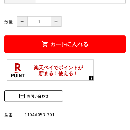
数量
－
＋
カートに入れる
shopping_cart
mail_outline
お問い合わせ
型番:
1104A053-301