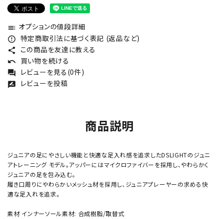
オプションの値段詳細
toc
特定商取引法に基づく表記 (返品など)
error_outline
この商品を友達に教える
share
買い物を続ける
undo
レビューを見る(0件)
forum
レビューを投稿
rate_review
商品説明
ジュニアの足にやさしい機能と快適な足入れ感を追求したDSLIGHTのジュニ
アトレーニング モデル。アッパーにはマイクロファイバーを採用し、やわらかく
ジュニアの足を包み込む。
履き口周りにやわらかいメッシュ材を採用し、ジュニアプレーヤーの求める快
適な足入れを追求。
素材 インナーソール素材: 合成樹脂/取替式