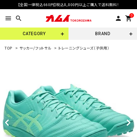
【全国一律税込660円】税込8,800円以上ご購入で送料無料！
0
menu
search
person
shopping_cart
CATEGORY
BRAND
TOP
>
サッカー/フットサル
>
トレーニングシューズ（子供用）