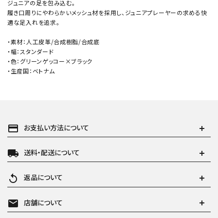
ジュニアの足を包み込む。
履き口周りにやわらかいメッシュ材を採用し、ジュニアプレーヤーの求める快
適な足入れを追求。
・素材：人工皮革/合成樹脂/合成底
・幅：スタンダード
・色：グリーンゲッコー×ブラック
・生産国：ベトナム
payment
お支払い方法について
local_shipping
送料・配送について
replay
返品について
mail
店舗について