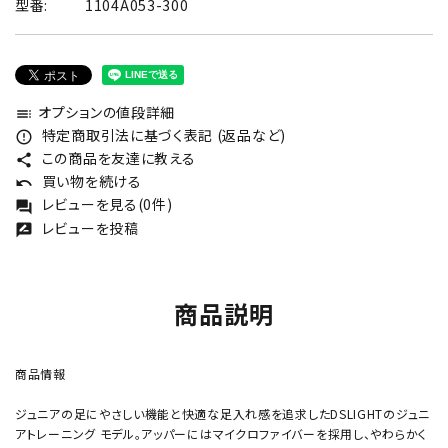
型番:
1104A053-300
オプションの値段詳細
toc
特定商取引法に基づく表記 (返品など)
error_outline
この商品を友達に教える
share
買い物を続ける
undo
レビューを見る(0件)
forum
レビューを投稿
rate_review
商品説明
商品情報
ジュニアの足にやさしい機能と快適な足入れ感を追求したDSLIGHTのジュニ
アトレーニング モデル。アッパーにはマイクロファイバーを採用し、やわらかく