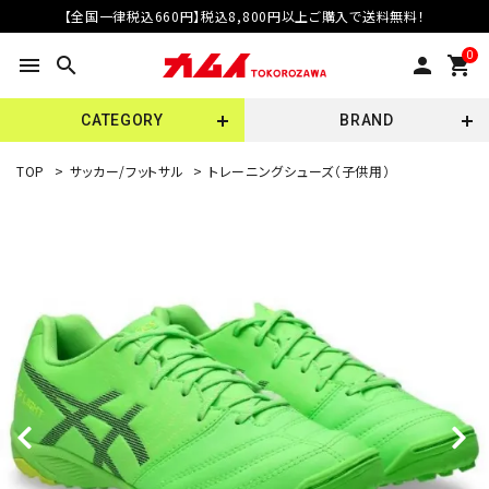
【全国一律税込660円】税込8,800円以上ご購入で送料無料！
0
menu
search
person
shopping_cart
CATEGORY
BRAND
TOP
>
サッカー/フットサル
>
トレーニングシューズ（子供用）