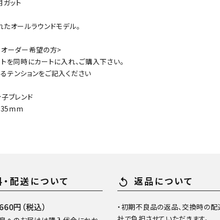
用ガット
れたオールラウンドモデル。
 オーダー希望の方>
ットを同時にカートに入れ、ご購入下さい。
るテンションをご記入ください
分子ブレンド
.35mm
料・配送について
返品について
replay
60円（税込）
・初期不良品の返品、交換時の配
社で負担させていただきます。