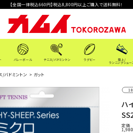
【全国一律税込660円】税込8,800円以上ご購入で送料無料！
ト
バレーボール
テニス/バドミントン
ラグビー
陸上/
ランニングシュー
ス/バドミントン
>
ガット
18
ハイ
SS
定価
1,98