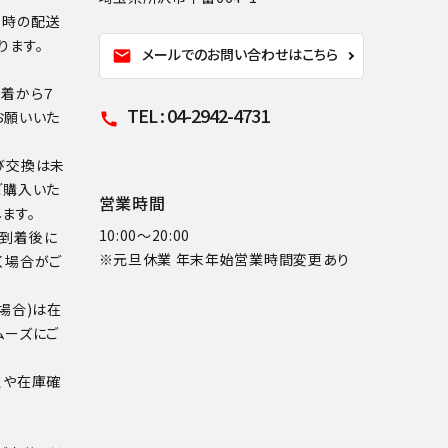
換時の配送
ります。
メールでのお問い合わせはこちら
mail
到着から７
TEL : 04-2942-4731
お願いいた
call
び交換は未
ご購入いた
営業時間
ます。
10:00～20:00
品到着後に
※元旦休業 年末年始営業時間変更あり
く場合がご
場合)は在
ムーズにご
点や在庫確