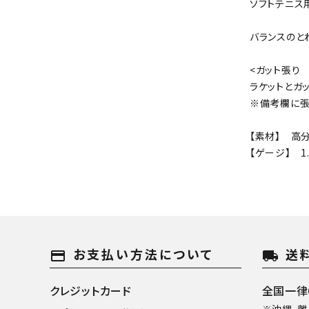
ソフトテニス
バランスのと
<ガット張り
ラケットとガ
※備考欄に張
【素材】 高
【ゲージ】 1
お支払い方法について
送
payment
local_shipping
クレジットカード
全国一律6