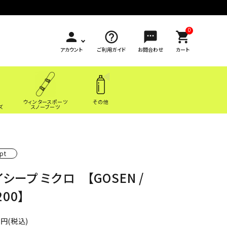
0
person
help_outline
sms
shopping_cart
アカウント
ご利用ガイド
お問合わせ
カート
ウィンタースポーツ
その他
ズ
スノーブーツ
pt
シープ ミクロ 【GOSEN /
200】
0円(税込)