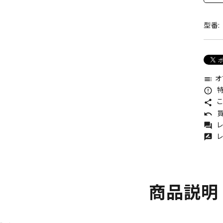
型番:
オ
toc
特
error_outline
こ
share
買
undo
レ
forum
レ
rate_review
商品説明