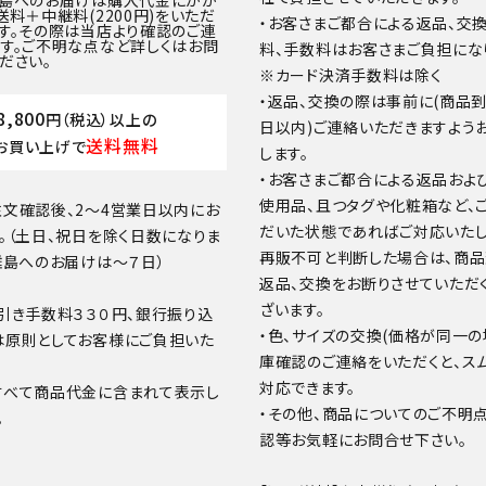
離島へのお届けは購入代金にかか
送料＋中継料(2200円)をいただ
・お客さまご都合による返品、交
す。その際は当店より確認のご連
す。ご不明な点など詳しくはお問
料、手数料はお客さまご負担にな
ださい。
※カード決済手数料は除く
・返品、交換の際は事前に(商品
8,800
円（税込）以上の
日以内)ご連絡いただきますよう
送料無料
お買い上げで
します。
・お客さまご都合による返品およ
使用品、且つタグや化粧箱など、
文確認後、2～4営業日以内にお
だいた状態であればご対応いたし
。（土日、祝日を除く日数になりま
再販不可と判断した場合は、商
離島へのお届けは～７日）
返品、交換をお断りさせていただ
ざいます。
引き手数料３３０円、銀行振り込
・色、サイズの交換(価格が同一の
は原則としてお客様にご負担いた
庫確認のご連絡をいただくと、ス
対応できます。
すべて商品代金に含まれて表示し
・その他、商品についてのご不明
。
認等お気軽にお問合せ下さい。