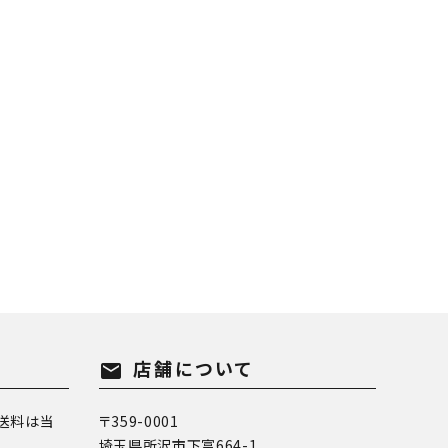
店舗について
mail
送料は当
〒359-0001
埼玉県所沢市下富664-1