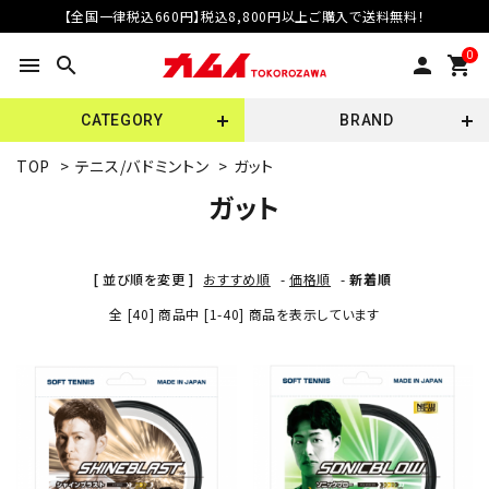
【全国一律税込660円】税込8,800円以上ご購入で送料無料！
0
menu
search
person
shopping_cart
CATEGORY
BRAND
TOP
>
テニス/バドミントン
>
ガット
ガット
[ 並び順を変更 ]
おすすめ順
-
価格順
-
新着順
全 [40] 商品中 [1-40] 商品を表示しています