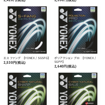
2,420円(税込)
2,530円(税込)
close
キーワード
カテゴリー
エス ファング 【YONEX / SGSFG】
ポリアクション プロ 【YONEX /
SGPP】
2,530円(税込)
2,640円(税込)
検索する