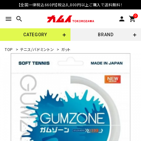
【全国一律税込660円】税込8,800円以上ご購入で送料無料！
0
menu
search
person
shopping_cart
CATEGORY
BRAND
TOP
>
テニス/バドミントン
>
ガット