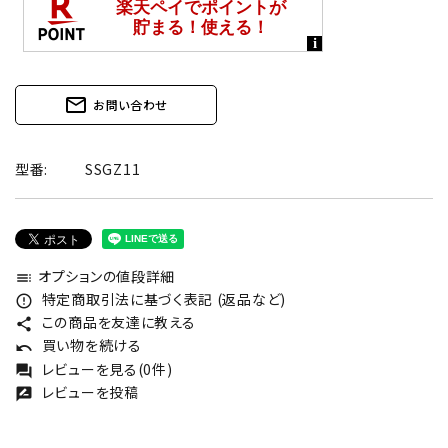
mail_outline
お問い合わせ
型番:
SSGZ11
オプションの値段詳細
toc
特定商取引法に基づく表記 (返品など)
error_outline
この商品を友達に教える
share
買い物を続ける
undo
レビューを見る(0件)
forum
レビューを投稿
rate_review