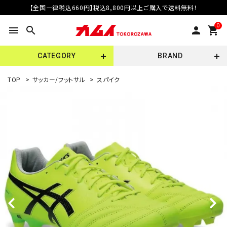
【全国一律税込660円】税込8,800円以上ご購入で送料無料！
0
menu
search
person
shopping_cart
CATEGORY
BRAND
TOP
>
サッカー/フットサル
>
スパイク