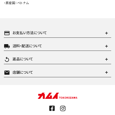
・原産国：ベトナム
payment
お支払い方法について
local_shipping
送料・配送について
replay
返品について
mail
店舗について