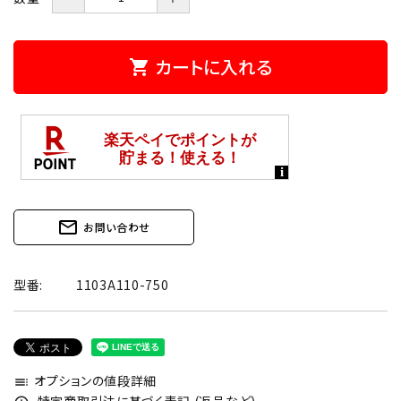
カートに入れる
shopping_cart
mail_outline
お問い合わせ
型番:
1103A110-750
オプションの値段詳細
toc
特定商取引法に基づく表記 (返品など)