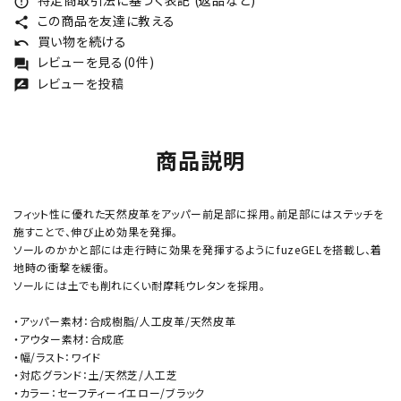
error_outline
この商品を友達に教える
share
買い物を続ける
undo
レビューを見る(0件)
forum
レビューを投稿
rate_review
商品説明
フィット性に優れた天然皮革をアッパー前足部に採用。前足部にはステッチを
施すことで、伸び止め効果を発揮。
ソールのかかと部には走行時に効果を発揮するようにfuzeGELを搭載し、着
地時の衝撃を緩衝。
ソールには土でも削れにくい耐摩耗ウレタンを採用。
・アッパー素材：合成樹脂/人工皮革/天然皮革
・アウター素材：合成底
・幅/ラスト：ワイド
・対応グランド：土/天然芝/人工芝
・カラー：セーフティーイエロー/ブラック