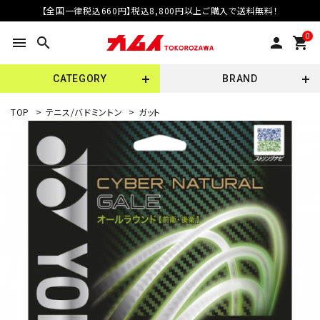
【全国一律税込660円】税込8,800円以上ご購入で送料無料！
0
menu
search
person
shopping_cart
CATEGORY
BRAND
TOP
>
テニス/バドミントン
>
ガット