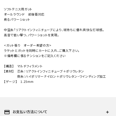
ソフトテニス用ガット
オールラウンド 前後衛対応
疾るパワーショット
中空糸「リアクトインフィニチューブにより、球持ちに優れ爽快な打球感。
高音で狙い撃つ、パワーショットを実現。
<ガット張り オーダー希望の方>
ラケットとガットを同時にカートに入れ、ご購入下さい。
※備考欄に張るテンションをご記入ください
【構造】 マルチフィラメント
【素材】 芯糸：リアクトインフィニチューブ＋ポリウレタン
側糸：ハイポリマーナイロン＋ポリウレタン・ワインディング加工
【ゲージ】 1.25mm
payment
お支払い方法について