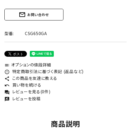
mail_outline
お問い合わせ
型番:
CSG650GA
オプションの値段詳細
toc
特定商取引法に基づく表記 (返品など)
error_outline
この商品を友達に教える
share
買い物を続ける
undo
レビューを見る(0件)
forum
レビューを投稿
rate_review
商品説明