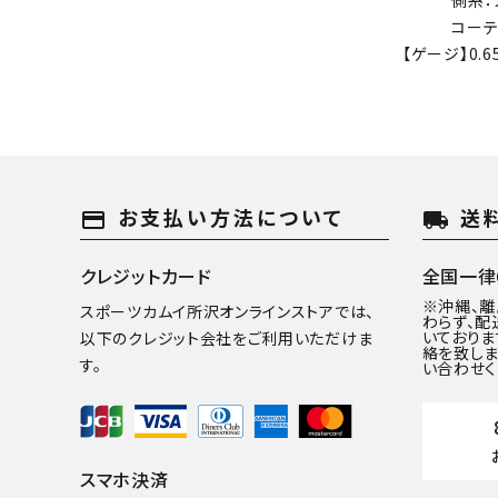
側糸：フォ
コーティング
【ゲージ】0.
お支払い方法について
送
payment
local_shipping
クレジットカード
全国一律6
※沖縄、
スポーツカムイ所沢オンラインストアでは、
わらず、配
いておりま
以下のクレジット会社をご利用いただけま
絡を致しま
す。
い合わせく
スマホ決済