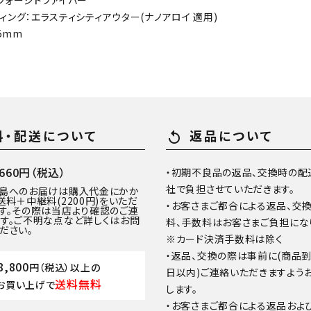
ージドファイバー
：エラスティシティアウター(ナノアロイ 適用)
65mm
料・配送について
返品について
replay
60円（税込）
・初期不良品の返品、交換時の配
社で負担させていただきます。
離島へのお届けは購入代金にかか
送料＋中継料(2200円)をいただ
・お客さまご都合による返品、交
す。その際は当店より確認のご連
す。ご不明な点など詳しくはお問
料、手数料はお客さまご負担にな
ださい。
※カード決済手数料は除く
・返品、交換の際は事前に(商品
8,800
円（税込）以上の
日以内)ご連絡いただきますよう
送料無料
お買い上げで
します。
・お客さまご都合による返品およ