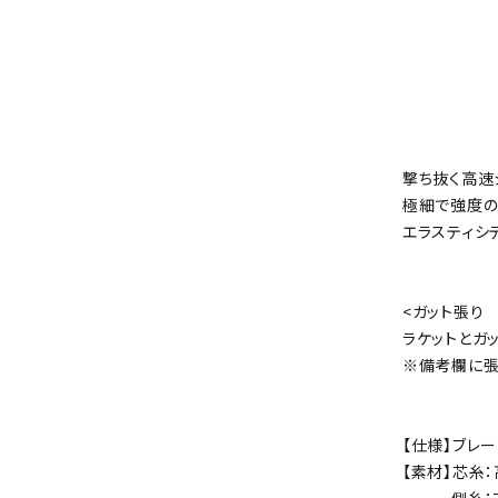
撃ち抜く高速
極細で強度の
エラスティシ
<ガット張り
ラケットとガ
※備考欄に張
【仕様】ブレ
【素材】芯糸