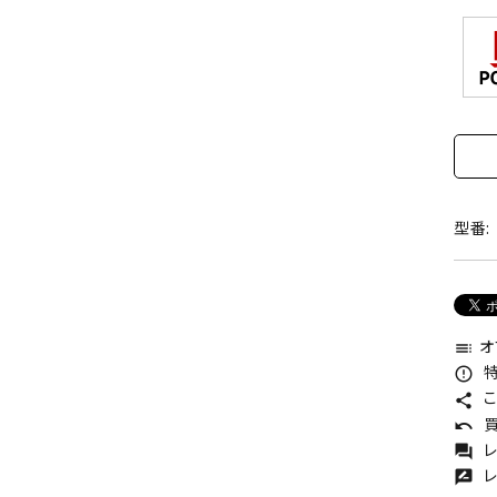
型番:
オ
toc
特
error_outline
こ
share
買
undo
レ
forum
レ
rate_review