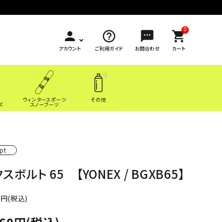
0
person
help_outline
sms
shopping_cart
アカウント
ご利用ガイド
お問合わせ
カート
ウィンタースポーツ
その他
ズ
スノーブーツ
pt
スボルト 65 【YONEX / BGXB65】
0円(税込)