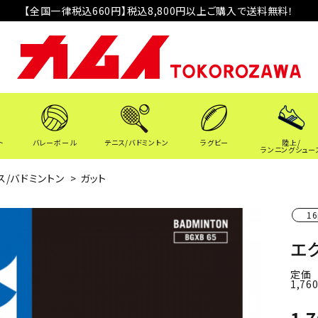
【全国一律税込660円】税込8,800円以上ご購入で送料無料！
ト
バレーボール
テニス/バドミントン
ラグビー
陸上/
ランニングシュー
ス/バドミントン
>
ガット
16
エク
定価
1,76