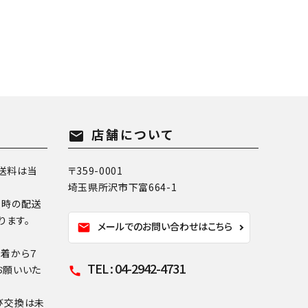
店舗について
mail
送料は当
〒359-0001
埼玉県所沢市下富664-1
換時の配送
ります。
メールでのお問い合わせはこちら
mail
到着から７
TEL : 04-2942-4731
お願いいた
call
び交換は未