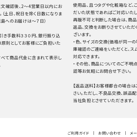
使用品、且つタグや化粧箱など、
文確認後、2～4営業日以内にお
だいた状態であればご対応いたし
。（土日、祝日を除く日数になりま
再販不可と判断した場合は、商
離島へのお届けは～７日）
返品、交換をお断りさせていただ
ざいます。
引き手数料３３０円、銀行振り込
・色、サイズの交換(価格が同一の
は原則としてお客様にご負担いた
庫確認のご連絡をいただくと、ス
対応できます。
すべて商品代金に含まれて表示し
・その他、商品についてのご不明
。
認等お気軽にお問合せ下さい。
【返品送料】お客様都合の場合は
さい。ただし、不良品交換、誤品
当社負担とさせていただきます。
ご利用ガイド
お問い合わせ
メ