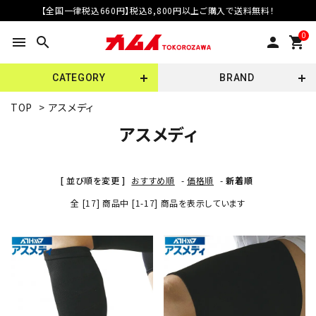
【全国一律税込660円】税込8,800円以上ご購入で送料無料！
0
menu
search
person
shopping_cart
CATEGORY
BRAND
TOP
>
アスメディ
アスメディ
[ 並び順を変更 ]
おすすめ順
-
価格順
-
新着順
全 [17] 商品中 [1-17] 商品を表示しています