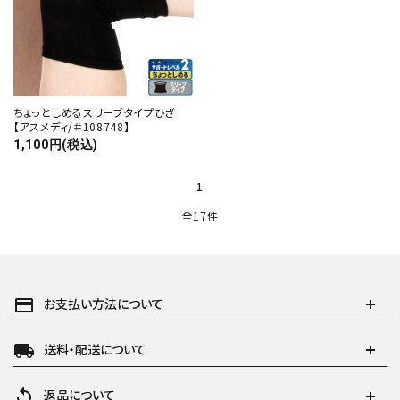
ちょっとしめるスリーブタイプひざ
【アスメディ/＃108748】
1,100円(税込)
1
全17件
payment
お支払い方法について
local_shipping
送料・配送について
replay
返品について