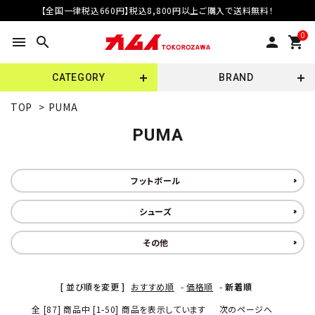
【全国一律税込660円】税込8,800円以上ご購入で送料無料！
0
menu
search
person
shopping_cart
CATEGORY
BRAND
TOP
>
PUMA
PUMA
フットボール
シューズ
その他
[ 並び順を変更 ]
おすすめ順
-
価格順
-
新着順
全 [87] 商品中 [1-50] 商品を表示しています
次のページへ