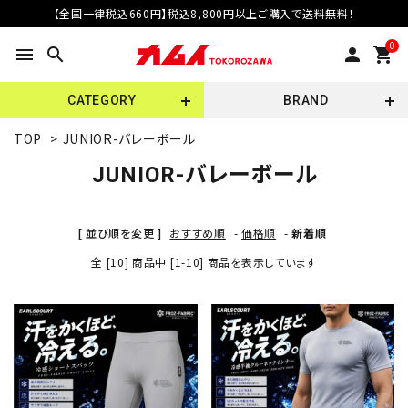
【全国一律税込660円】税込8,800円以上ご購入で送料無料！
0
menu
search
person
shopping_cart
CATEGORY
BRAND
TOP
>
JUNIOR-バレーボール
JUNIOR-バレーボール
[ 並び順を変更 ]
おすすめ順
-
価格順
-
新着順
全 [10] 商品中 [1-10] 商品を表示しています