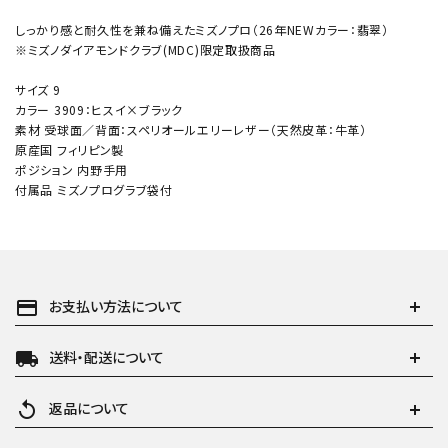
しっかり感と耐久性を兼ね備えたミズノプロ（26年NEWカラー：翡翠）
※ミズノダイアモンドクラブ(MDC)限定取扱商品
サイズ 9
カラー 3909：ヒスイ×ブラック
素材 受球面／背面：スペリオールエリーレザー（天然皮革：牛革）
原産国 フィリピン製
ポジション 内野手用
付属品 ミズノプログラブ袋付
payment
お支払い方法について
local_shipping
送料・配送について
replay
返品について