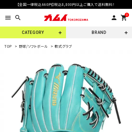
【全国一律税込660円】税込8,800円以上ご購入で送料無料！
0
menu
search
person
shopping_cart
CATEGORY
BRAND
TOP
>
野球/ソフトボール
>
軟式グラブ