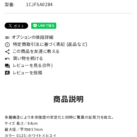
型番:
1CJFSA0284
オプションの値段詳細
toc
特定商取引法に基づく表記 (返品など)
error_outline
この商品を友達に教える
share
買い物を続ける
undo
レビューを見る(0件)
forum
レビューを投稿
rate_review
商品説明
多層構造により本体強度の安定化と同時に驚異の反発力を両立。
サイズ 長さ／84cm
最大径／平均Φ57mm
カラー 0125：ホワイト×ヒスイ