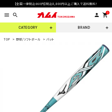
【全国一律税込660円】税込8,800円以上ご購入で送料無料！
0
menu
search
person
shopping_cart
CATEGORY
BRAND
TOP
>
野球/ソフトボール
>
バット