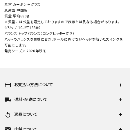
素材 カーボン＋グラス
原産国 中国製
質量 平均680g
※質量には公差を設定しておりますので表示とは異なる場合があります。
グリップ 1CJYT13300
バランス トップバランス（ロングヒッター向き）
バットのバランスを先端におき、ボールに負けないヘッドの効いたスイングを
可能にします。
発売シーズン 2026年秋冬
payment
お支払い方法について
local_shipping
送料・配送について
replay
返品について
mail
店舗について