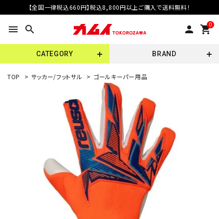
【全国一律税込660円】税込8,800円以上ご購入で送料無料！
0
menu
search
person
shopping_cart
CATEGORY
BRAND
TOP
>
サッカー/フットサル
>
ゴールキーパー用品