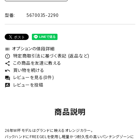
型番:
5670035-2290
オプションの値段詳細
toc
特定商取引法に基づく表記 (返品など)
error_outline
この商品を友達に教える
share
買い物を続ける
undo
レビューを見る(0件)
forum
レビューを投稿
rate_review
商品説明
26年W杯モデルはグランドに映えるオレンジカラー。
バックハンドにFREEGELを使用し軽量かつ耐久性の高いパンチングゾーンに