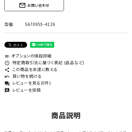
mail_outline
お問い合わせ
型番:
5670955-4126
オプションの値段詳細
toc
特定商取引法に基づく表記 (返品など)
error_outline
この商品を友達に教える
share
買い物を続ける
undo
レビューを見る(0件)
forum
レビューを投稿
rate_review
商品説明