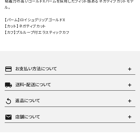
粘着力の高いゴールドXパームを採用したフィット感あるネガティブカットモデ
ル。
【パーム】ロイシュグリップゴールドX
【カット】ネガティブカット
【カフ】プルループ付エラスティックカフ
payment
お支払い方法について
local_shipping
送料・配送について
replay
返品について
mail
店舗について