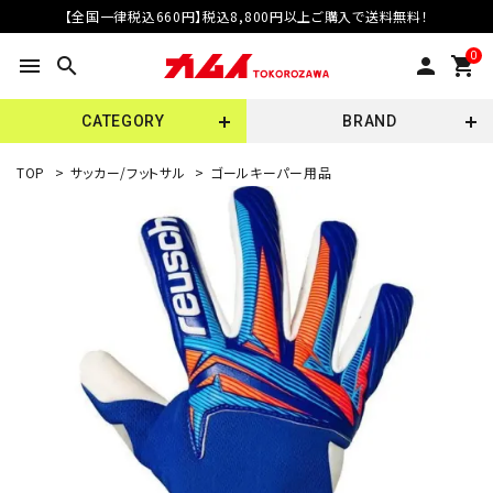
【全国一律税込660円】税込8,800円以上ご購入で送料無料！
0
menu
search
person
shopping_cart
CATEGORY
BRAND
TOP
>
サッカー/フットサル
>
ゴールキーパー用品