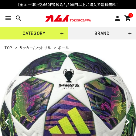
【全国一律税込660円】税込8,800円以上ご購入で送料無料！
0
menu
search
person
shopping_cart
CATEGORY
BRAND
TOP
>
サッカー/フットサル
>
ボール