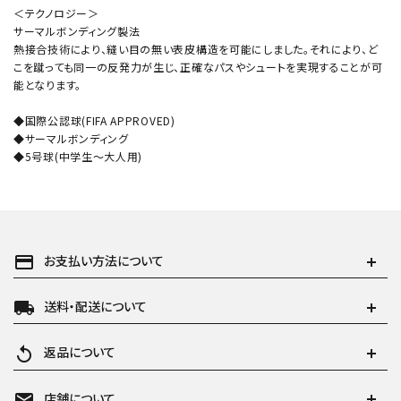
＜テクノロジー＞
サーマルボンディング製法
熱接合技術により、縫い目の無い表皮構造を可能にしました。それにより、ど
こを蹴っても同一の反発力が生じ、正確なパスやシュートを実現することが可
能となります。
◆国際公認球(FIFA APPROVED)
◆サーマルボンディング
◆5号球(中学生～大人用)
payment
お支払い方法について
local_shipping
送料・配送について
replay
返品について
mail
店舗について