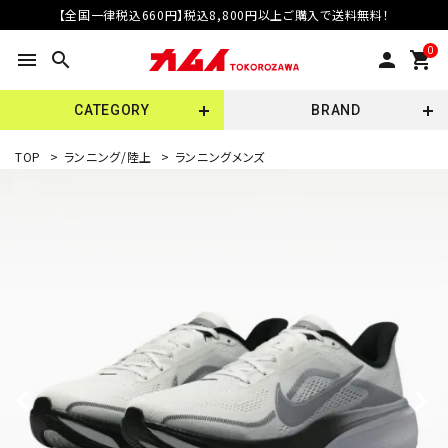
【全国一律税込660円】税込8,800円以上ご購入で送料無料！
0
menu
search
person
shopping_cart
CATEGORY
BRAND
TOP
>
ランニング/陸上
>
ランニングメンズ