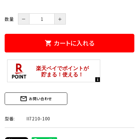
数量
－
＋
カートに入れる
shopping_cart
mail_outline
お問い合わせ
型番:
II7210-100