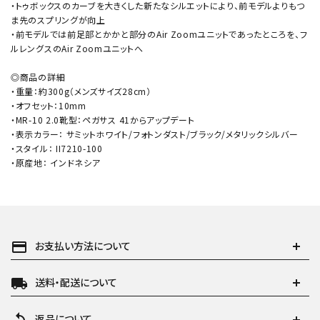
・トゥボックスのカーブを大きくした新たなシルエットにより、前モデルよりもつ
ま先のスプリングが向上
・前モデルでは前足部とかかと部分のAir Zoomユニットであったところを、フ
ルレングスのAir Zoomユニットへ
◎商品の詳細
・重量：約300g（メンズサイズ28cm）
・オフセット：10mm
・MR-10 2.0靴型：ペガサス 41からアップデート
・表示カラー： サミットホワイト/フォトンダスト/ブラック/メタリックシルバー
・スタイル： II7210-100
・原産地： インドネシア
payment
お支払い方法について
local_shipping
送料・配送について
返品について