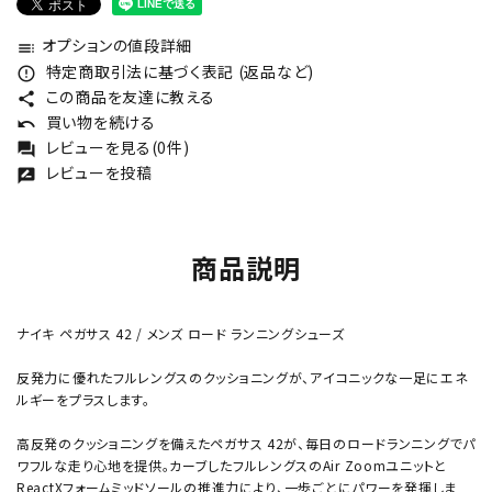
オプションの値段詳細
toc
特定商取引法に基づく表記 (返品など)
error_outline
この商品を友達に教える
share
買い物を続ける
undo
レビューを見る(0件)
forum
レビューを投稿
rate_review
商品説明
ナイキ ペガサス 42 / メンズ ロード ランニングシューズ
反発力に優れたフルレングスのクッショニングが、アイコニックな一足にエネ
ルギーをプラスします。
高反発のクッショニングを備えたペガサス 42が、毎日のロードランニングでパ
ワフルな走り心地を提供。カーブしたフルレングスのAir Zoomユニットと
ReactXフォームミッドソールの推進力により、一歩ごとにパワーを発揮しま