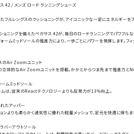
ス 42 / メンズ ロード ランニングシューズ
たフルレングスのクッショニングが、アイコニックな一足にエネルギーをプ
ショニングを備えたペガサス 42が、毎日のロードランニングでパワフルな走
tXフォームミッドソールの推進力により、一歩ごとにパワーを発揮します。
のAir Zoomユニット
の立体的なAir Zoomユニットを搭載。かかとからつま先まで推進力とN
フォームミッドソール
ォームは、従来のReactテクノロジーよりも反発力が13％向上。
れたアッパー
ョンよりも柔らかく通気性に優れた軽量メッシュで、足元を快適に保ちま
ラバーアウトソール