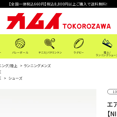
【全国一律税込660円】税込8,800円以上ご購入で送料無料！
ト
バレーボール
テニス/バドミントン
ラグビー
陸上/
ランニングシュー
ニング/陸上
>
ランニングメンズ
E
E
>
シューズ
13
エ
【N