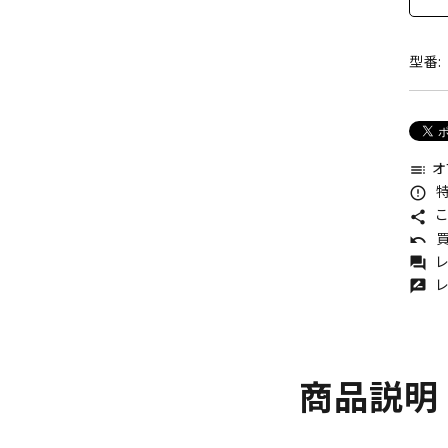
型番:
オ
toc
特
error_outline
こ
share
買
undo
レ
forum
レ
rate_review
商品説明