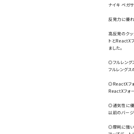
ナイキ ペガサ
反発力に優れ
高反発のクッ
トとReac
ました。
◎フルレングス
フルレングス
◎ReactX
ReactXフ
◎通気性に優
以前のバージ
◎摩耗に強い