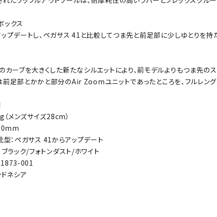
されたワッフルアウトソールは、耐摩耗性の高いラバーとフレックスグルー
ボックス
アップデートし、ペガサス 41と比較してつま先と前足部に少しゆとりを持
スのカーブを大きくした新たなシルエットにより、前モデルよりもつま先の
前足部とかかと部分のAir Zoomユニットであったところを、フルレングス
細
0g（メンズサイズ28cm）
10mm
.0靴型：ペガサス 41からアップデート
 ブラック/フォトンダスト/ホワイト
1873-001
ンドネシア