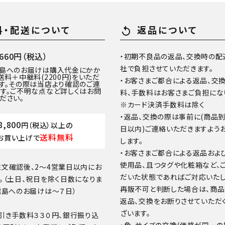
料・配送について
返品について
replay
60円（税込）
・初期不良品の返品、交換時の配
社で負担させていただきます。
離島へのお届けは購入代金にかか
送料＋中継料(2200円)をいただ
・お客さまご都合による返品、交
す。その際は当店より確認のご連
す。ご不明な点など詳しくはお問
料、手数料はお客さまご負担にな
ださい。
※カード決済手数料は除く
・返品、交換の際は事前に(商品
8,800
円（税込）以上の
日以内)ご連絡いただきますよう
送料無料
お買い上げで
します。
・お客さまご都合による返品およ
使用品、且つタグや化粧箱など、
文確認後、2～4営業日以内にお
だいた状態であればご対応いたし
。（土日、祝日を除く日数になりま
再販不可と判断した場合は、商
離島へのお届けは～７日）
返品、交換をお断りさせていただ
ざいます。
引き手数料３３０円、銀行振り込