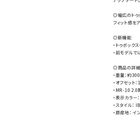
アップデート
◎幅広のトゥ
フィット感を
◎新機能
・トゥボック
・前モデルでは
◎商品の詳
・重量：約30
・オフセット：
・MR-10 2
・表示カラー：
・スタイル： IB
・原産地： イ