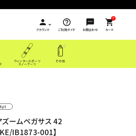
0
person
help_outline
sms
shopping_cart
アカウント
ご利用ガイド
お問合わせ
カート
ウィンタースポーツ
その他
ズ
スノーブーツ
6pt
アズームペガサス 42
IKE/IB1873-001】