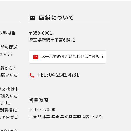
店舗について
mail
送料は当
〒359-0001
埼玉県所沢市下富664-1
換時の配送
ります。
メールでのお問い合わせはこちら
mail
到着から７
TEL : 04-2942-4731
お願いいた
call
び交換は未
ご購入いた
営業時間
ます。
10:00～20:00
品到着後に
※元旦休業 年末年始営業時間変更あり
く場合がご