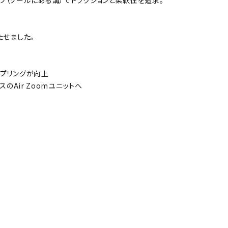
ブ（ソールにある溝）でトラクションと柔軟性を追求。
たせました。
スプリングが向上
のAir Zoomユニットへ