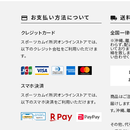
お支払い方法について
送
payment
local_shipping
クレジットカード
全国一律6
※沖縄、
スポーツカムイ所沢オンラインストアでは、
わらず、配
いておりま
以下のクレジット会社をご利用いただけま
絡を致しま
す。
い合わせく
スマホ決済
スポーツカムイ所沢オンラインストアでは、
商品はご注
以下のスマホ決済をご利用いただけます。
届けします
す。沖縄、
その他、代