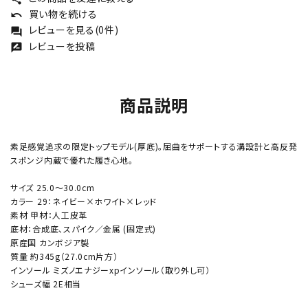
買い物を続ける
undo
レビューを見る(0件)
forum
レビューを投稿
rate_review
商品説明
素足感覚追求の限定トップモデル(厚底)。屈曲をサポートする溝設計と高反発
スポンジ内蔵で優れた履き心地。
サイズ 25.0～30.0cm
カラー 29：ネイビー×ホワイト×レッド
素材 甲材：人工皮革
底材：合成底、スパイク／金属 (固定式)
原産国 カンボジア製
質量 約345g（27.0cm片方）
インソール ミズノエナジーxpインソール（取り外し可）
シューズ幅 2E相当