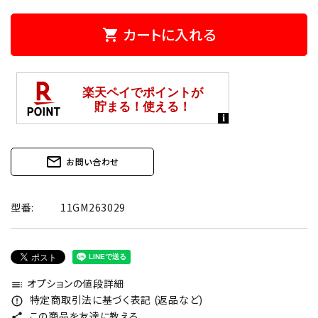
カートに入れる
shopping_cart
mail_outline
お問い合わせ
型番:
11GM263029
オプションの値段詳細
toc
特定商取引法に基づく表記 (返品など)
error_outline
この商品を友達に教える
share