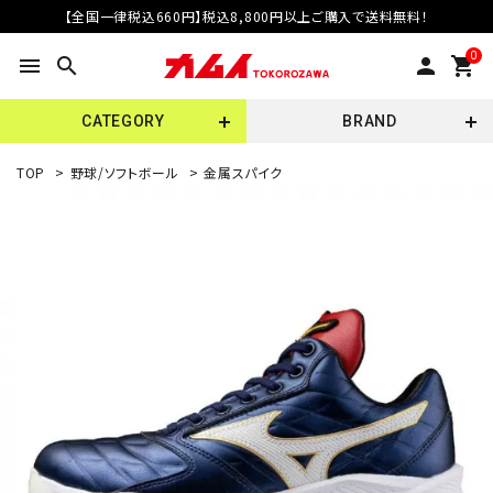
【全国一律税込660円】税込8,800円以上ご購入で送料無料！
0
menu
search
person
shopping_cart
CATEGORY
BRAND
TOP
>
野球/ソフトボール
>
金属スパイク