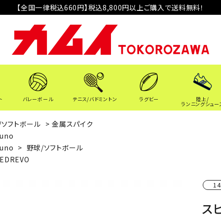
【全国一律税込660円】税込8,800円以上ご購入で送料無料！
ト
バレーボール
テニス/バドミントン
ラグビー
陸上/
ランニングシュー
/ソフトボール
>
金属スパイク
uno
uno
>
野球/ソフトボール
EEDREVO
14
ス