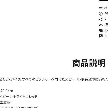
オ
toc
特
error_outline
こ
share
買
undo
レ
forum
レ
rate_review
商品説明
るGEスパイク。すべてのピッチャーへ向けたスピードレボ待望の第2弾。
29.0cm
ネイビー×ホワイト×レッド
人工皮革