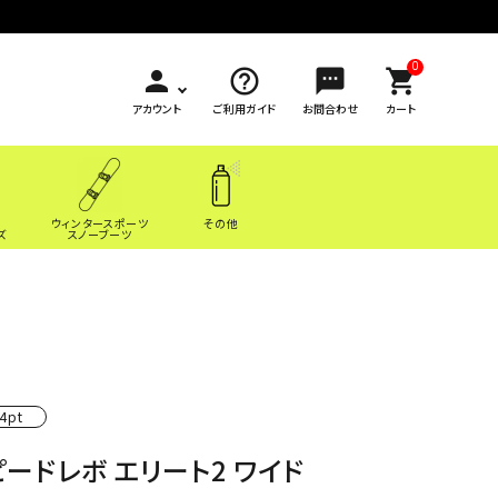
0
person
help_outline
sms
shopping_cart
アカウント
ご利用ガイド
お問合わせ
カート
ウィンタースポーツ
その他
ズ
スノーブーツ
4pt
ピードレボ エリート2 ワイド