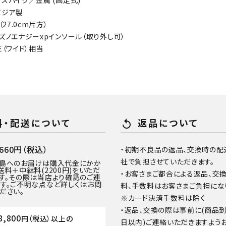
、スパイク／金属 (固定式)
ボジア製
（27.0cm片方）
ミズノエナジーxpインソール（取り外し可）
E（ワイド）相当
料・配送について
返品について
replay
60円（税込）
・初期不良品の返品、交換時の配
社で負担させていただきます。
離島へのお届けは購入代金にかか
送料＋中継料(2200円)をいただ
・お客さまご都合による返品、交
す。その際は当店より確認のご連
す。ご不明な点など詳しくはお問
料、手数料はお客さまご負担にな
ださい。
※カード決済手数料は除く
・返品、交換の際は事前に(商品
8,800
円（税込）以上の
日以内)ご連絡いただきますよう