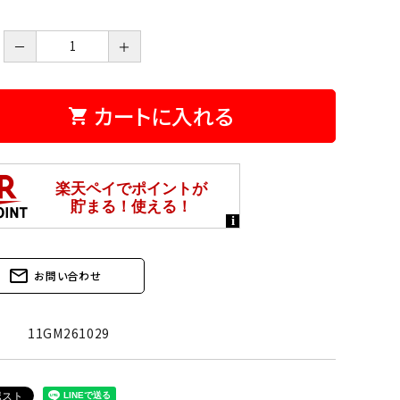
－
＋
カートに入れる
shopping_cart
mail_outline
お問い合わせ
11GM261029