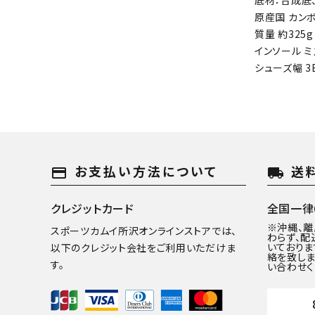
底材：合成底
原産国 カン
質量 約325g
インソール 
シューズ幅 3
お支払い方法について
送
payment
local_shipping
クレジットカード
全国一律6
※沖縄、
スポーツカムイ所沢オンラインストアでは、
わらず、配
いておりま
以下のクレジット会社をご利用いただけま
絡を致しま
す。
い合わせく