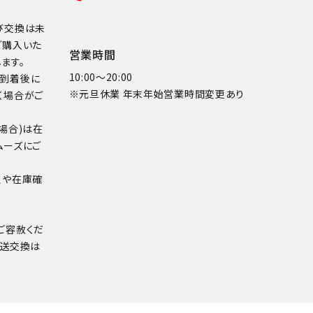
び交換は未
ご購入いた
営業時間
ます。
10:00～20:00
品到着後に
※元旦休業 年末年始営業時間変更あり
く場合がご
場合)は在
ムーズにご
点や在庫確
ご容赦くだ
配送交換は