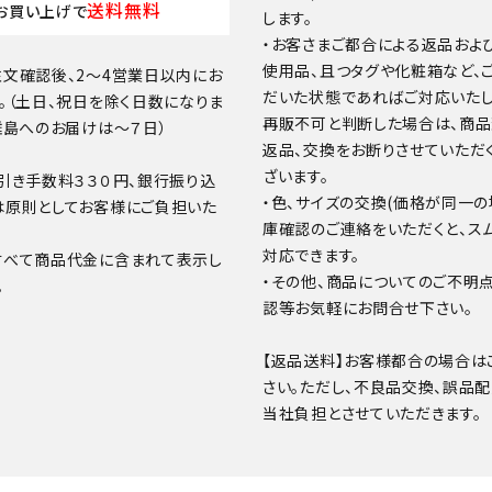
送料無料
お買い上げで
します。
・お客さまご都合による返品およ
使用品、且つタグや化粧箱など、
文確認後、2～4営業日以内にお
だいた状態であればご対応いたし
。（土日、祝日を除く日数になりま
再販不可と判断した場合は、商
離島へのお届けは～７日）
返品、交換をお断りさせていただ
ざいます。
引き手数料３３０円、銀行振り込
・色、サイズの交換(価格が同一の
は原則としてお客様にご負担いた
庫確認のご連絡をいただくと、ス
対応できます。
すべて商品代金に含まれて表示し
・その他、商品についてのご不明
。
認等お気軽にお問合せ下さい。
【返品送料】お客様都合の場合は
さい。ただし、不良品交換、誤品
当社負担とさせていただきます。