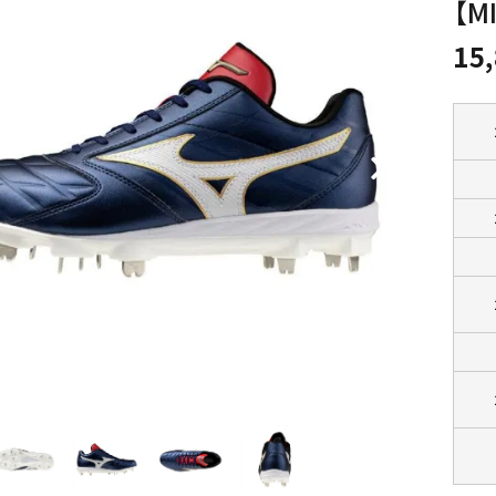
【M
15