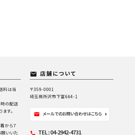
店舗について
mail
送料は当
〒359-0001
埼玉県所沢市下富664-1
換時の配送
ります。
メールでのお問い合わせはこちら
mail
到着から７
TEL : 04-2942-4731
お願いいた
call