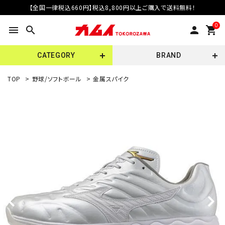
【全国一律税込660円】税込8,800円以上ご購入で送料無料！
0
menu
search
person
shopping_cart
CATEGORY
BRAND
TOP
>
野球/ソフトボール
>
金属スパイク