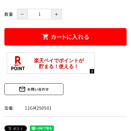
数量
－
＋
カートに入れる
shopping_cart
mail_outline
お問い合わせ
型番:
11GM250501