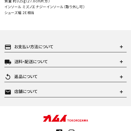
質量 約325g（27.0cm片方）
インソール ミズノエナジーインソール（取り外し可）
シューズ幅 2E相当
payment
お支払い方法について
local_shipping
送料・配送について
replay
返品について
mail
店舗について