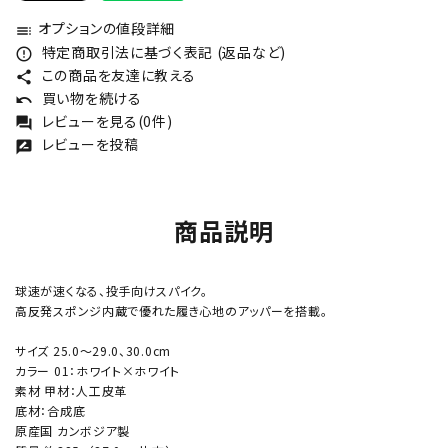
オプションの値段詳細
toc
特定商取引法に基づく表記 (返品など)
error_outline
この商品を友達に教える
share
買い物を続ける
undo
レビューを見る(0件)
forum
レビューを投稿
rate_review
商品説明
球速が速くなる、投手向けスパイク。
高反発スポンジ内蔵で優れた履き心地のアッパーを搭載。
サイズ 25.0～29.0、30.0cm
カラー 01：ホワイト×ホワイト
素材 甲材：人工皮革
底材：合成底
原産国 カンボジア製