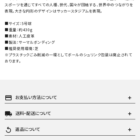
スポーツを通じてすべての人種、世代、国々が団結する、世界中のつながりを
表現。大きな円形のデザインはサッカースタジアムを表現。
■サイズ：5号球
■重量：約430g
■素材：人工皮革
■製法：サーマルボンディング
■推奨使用環境：芝
※プラスチックごみ削減の一環としてボールのシュリンク包装は廃止されて
おります。
payment
お支払い方法について
local_shipping
送料・配送について
replay
返品について