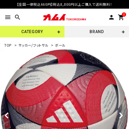
【全国一律税込660円】税込8,800円以上ご購入で送料無料！
0
menu
search
person
shopping_cart
CATEGORY
BRAND
TOP
>
サッカー/フットサル
>
ボール