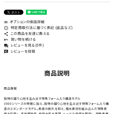
オプションの値段詳細
toc
特定商取引法に基づく表記 (返品など)
error_outline
この商品を友達に教える
share
買い物を続ける
undo
レビューを見る(0件)
forum
レビューを投稿
rate_review
商品説明
商品情報
独特の蹴り心地を生み出す特殊フォーム入り構造モデル
3000シリーズの特徴に加え、独特の蹴り心地を生み出す特殊フォーム入り構
造のスタンダードモデル。表皮の削れを抑え、撥水素材を組み込んだ特殊表
皮を採用し、高耐摩耗性、低吸水性を実現。ハードな使用を想定し、特殊表面