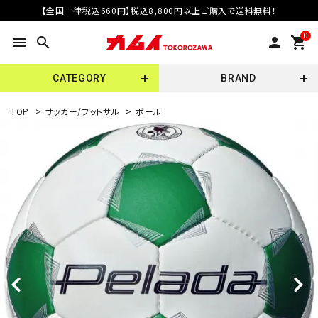
【全国一律税込660円】税込8,800円以上ご購入で送料無料！
0
menu
search
person
shopping_cart
CATEGORY
BRAND
TOP
>
サッカー/フットサル
>
ボール