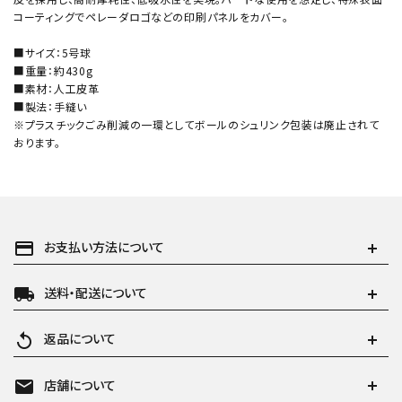
コーティングでペレーダロゴなどの印刷パネルをカバー。
■サイズ：5号球
■重量：約430g
■素材：人工皮革
■製法：手縫い
※プラスチックごみ削減の一環としてボールのシュリンク包装は廃止されて
おります。
payment
お支払い方法について
local_shipping
送料・配送について
replay
返品について
mail
店舗について