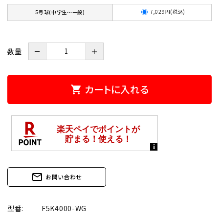
7,029円(税込)
5号球(中学生～一般)
数量
－
＋
カートに入れる
shopping_cart
mail_outline
お問い合わせ
型番:
F5K4000-WG