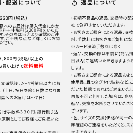
料・配送について
返品について
replay
60円（税込）
・初期不良品の返品、交換時の配
社で負担させていただきます。
離島へのお届けは購入代金にかか
送料＋中継料(2200円)をいただ
・お客さまご都合による返品、交
す。その際は当店より確認のご連
す。ご不明な点など詳しくはお問
料、手数料はお客さまご負担にな
ださい。
※カード決済手数料は除く
・返品、交換の際は事前に(商品
8,800
円（税込）以上の
日以内)ご連絡いただきますよう
送料無料
お買い上げで
します。
・お客さまご都合による返品およ
使用品、且つタグや化粧箱など、
文確認後、2～4営業日以内にお
だいた状態であればご対応いたし
。（土日、祝日を除く日数になりま
再販不可と判断した場合は、商
離島へのお届けは～７日）
返品、交換をお断りさせていただ
ざいます。
引き手数料３３０円、銀行振り込
・色、サイズの交換(価格が同一の
は原則としてお客様にご負担いた
庫確認のご連絡をいただくと、ス
対応できます。