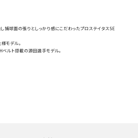
し捕球面の張りとしっかり感にこだわったプロステイタスSE
仕様モデル。
Hベルト搭載の源田選手モデル。