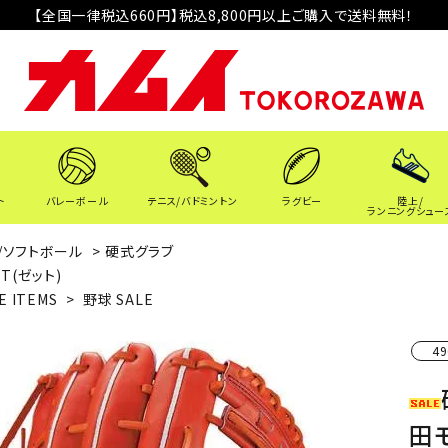
【全国一律税込660円】税込8,800円以上ご購入で送料無料！
ト
バレーボール
テニス/バドミントン
ラグビー
陸上/
ランニングシュー
/ソフトボール
>
硬式グラブ
TT(ゼット)
E ITEMS
>
野球 SALE
49
田モ