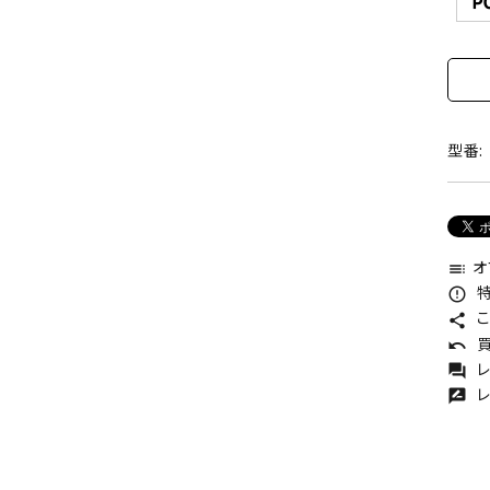
型番:
オ
toc
特
error_outline
こ
share
買
undo
レ
forum
レ
rate_review