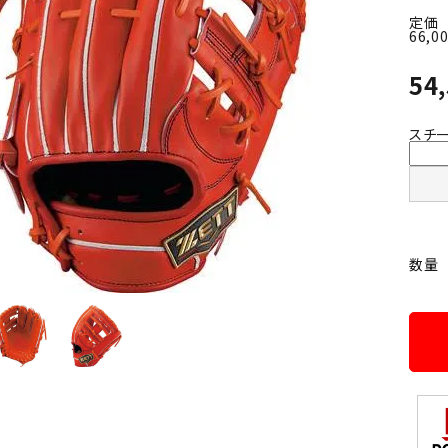
定価
66,0
54
スチ
数量