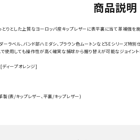
商品説明
っとりとした上質なヨーロッパ産キップレザーに表平裏に当て革補強を施
ダーラベル、バンド部ハミダシ、ブラウン色ムートンなどSEシリーズ特別
で使用しても操作性が高く確実な捕球から握り替えが可能なジョイント
0 [ディープオレンジ]
革製(表/キップレザー、平裏/キップレザー)