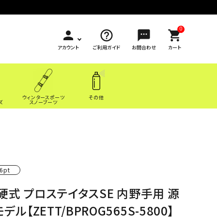
0
person
help_outline
sms
shopping_cart
アカウント
ご利用ガイド
お問合わせ
カート
ウィンタースポーツ
その他
ズ
スノーブーツ
6pt
硬式 プロステイタスSE 内野手用 源
デル【ZETT/BPROG565S-5800】