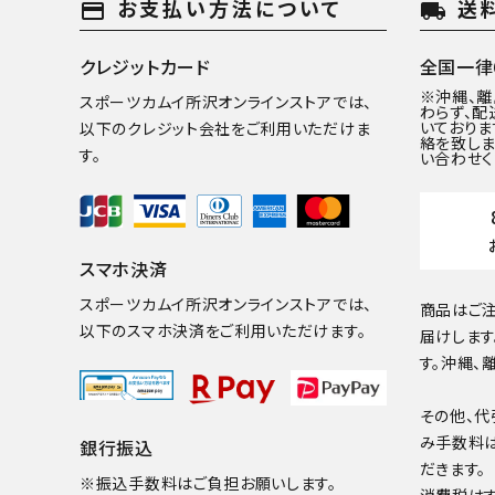
お支払い方法について
送
payment
local_shipping
クレジットカード
全国一律6
※沖縄、
スポーツカムイ所沢オンラインストアでは、
わらず、配
いておりま
以下のクレジット会社をご利用いただけま
絡を致しま
す。
い合わせく
スマホ決済
スポーツカムイ所沢オンラインストアでは、
商品はご注
以下のスマホ決済をご利用いただけます。
届けします
す。沖縄、
その他、代
み手数料
銀行振込
だきます。
※振込手数料はご負担お願いします。