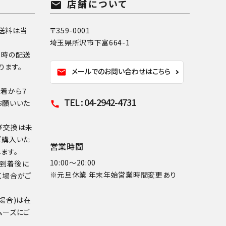
店舗について
mail
送料は当
〒359-0001
埼玉県所沢市下富664-1
換時の配送
ります。
メールでのお問い合わせはこちら
mail
到着から７
TEL : 04-2942-4731
お願いいた
call
び交換は未
ご購入いた
営業時間
ます。
10:00～20:00
品到着後に
※元旦休業 年末年始営業時間変更あり
く場合がご
場合)は在
ムーズにご