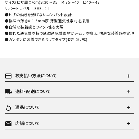
サイズ(ヒザ周り/cm)S:30～35 M:35～40 L:40～48
サポートレベル［LEVEL 1］
●ヒザの動きを妨げないコンパクト設計
●抜群の薄さの1.5mm厚 薄型通気性素材を採用
●自然な装着感とフィット性を実現
●優れた通気性を持つ薄型通気性素材が汗ムレを抑え、快適な装着感を実現
●カンタンに装着できるラップタイプ(巻きつけ式)
payment
お支払い方法について
local_shipping
送料・配送について
replay
返品について
mail
店舗について