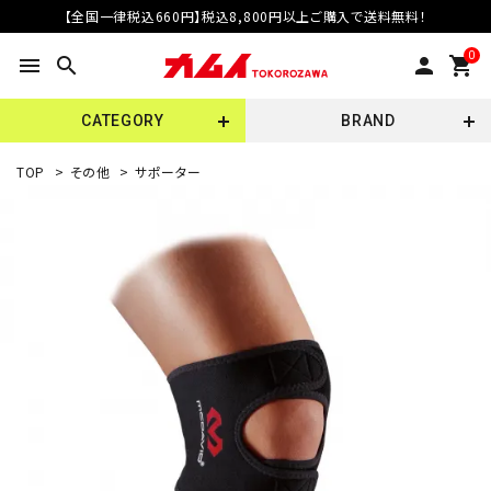
【全国一律税込660円】税込8,800円以上ご購入で送料無料！
0
menu
search
person
shopping_cart
CATEGORY
BRAND
TOP
>
その他
>
サポーター