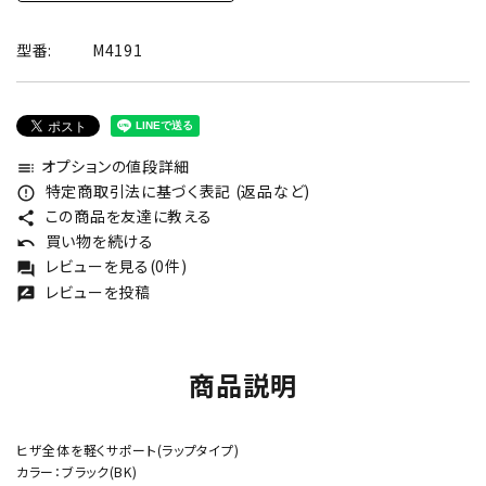
型番:
M4191
オプションの値段詳細
toc
特定商取引法に基づく表記 (返品など)
error_outline
この商品を友達に教える
share
買い物を続ける
undo
レビューを見る(0件)
forum
レビューを投稿
rate_review
商品説明
ヒザ全体を軽くサポート(ラップタイプ)
カラー：ブラック(BK)