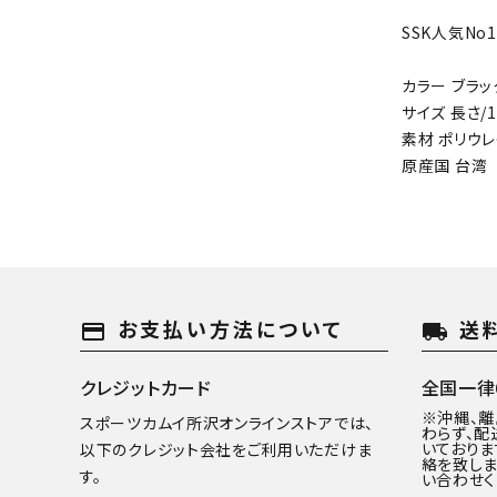
SSK人気No
カラー ブラッ
サイズ 長さ/1
素材 ポリウレ
原産国 台湾
お支払い方法について
送
payment
local_shipping
クレジットカード
全国一律6
※沖縄、
スポーツカムイ所沢オンラインストアでは、
わらず、配
いておりま
以下のクレジット会社をご利用いただけま
絡を致しま
す。
い合わせく