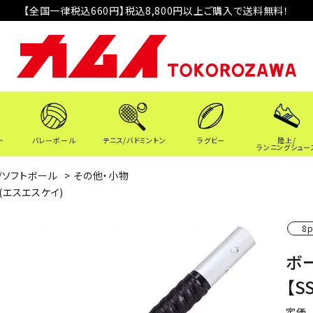
【全国一律税込660円】税込8,800円以上ご購入で送料無料！
ト
バレーボール
テニス/バドミントン
ラグビー
陸上/
ランニングシュー
/ソフトボール
>
その他・小物
K(エスエスケイ)
8p
ボ
【S
定価