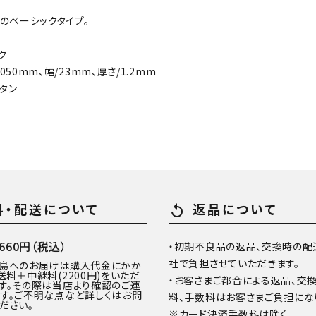
1のベーシックタイプ。
ク
050mm、幅/23mm、厚さ/1.2mm
タン
料・配送について
返品について
replay
60円（税込）
・初期不良品の返品、交換時の配
社で負担させていただきます。
離島へのお届けは購入代金にかか
送料＋中継料(2200円)をいただ
・お客さまご都合による返品、交
す。その際は当店より確認のご連
す。ご不明な点など詳しくはお問
料、手数料はお客さまご負担にな
ださい。
※カード決済手数料は除く