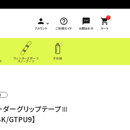
0
person
help_outline
sms
shopping_cart
アカウント
ご利用ガイド
お問合わせ
カート
ウィンタースポーツ
その他
ズ
スノーブーツ
t
ーダーグリップテープⅢ
SK/GTPU9】