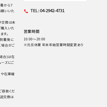
到着から７
TEL : 04-2942-4731
お願いいた
call
び交換は未
ご購入いた
営業時間
ます。
10:00～20:00
品到着後に
※元旦休業 年末年始営業時間変更あり
く場合がご
場合)は在
ムーズにご
点や在庫確
ご容赦くだ
配送交換は