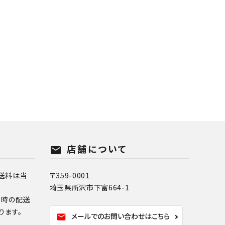
店舗について
mail
送料は当
〒359-0001
埼玉県所沢市下富664-1
換時の配送
ります。
メールでのお問い合わせはこちら
mail