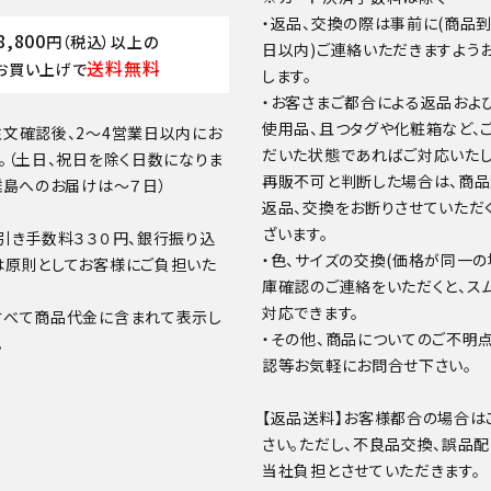
・返品、交換の際は事前に(商品
8,800
円（税込）以上の
日以内)ご連絡いただきますよう
送料無料
お買い上げで
します。
・お客さまご都合による返品およ
使用品、且つタグや化粧箱など、
文確認後、2～4営業日以内にお
だいた状態であればご対応いたし
。（土日、祝日を除く日数になりま
再販不可と判断した場合は、商
離島へのお届けは～７日）
返品、交換をお断りさせていただ
ざいます。
引き手数料３３０円、銀行振り込
・色、サイズの交換(価格が同一の
は原則としてお客様にご負担いた
庫確認のご連絡をいただくと、ス
対応できます。
すべて商品代金に含まれて表示し
・その他、商品についてのご不明
。
認等お気軽にお問合せ下さい。
【返品送料】お客様都合の場合は
さい。ただし、不良品交換、誤品
当社負担とさせていただきます。