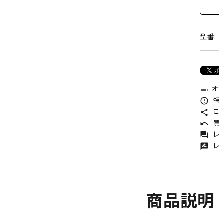
型番:
オ
toc
特
error_outline
こ
share
買
undo
レ
forum
レ
rate_review
商品説明